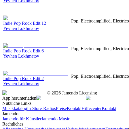
Yevhen Lokhmatov
Pop, Electroamplified, Electrico
Indie Pop Rock Edit 12
Yevhen Lokhmatov
Pop, Electroamplified, Electrico
Indie Pop Rock Edit 6
Yevhen Lokhmatov
Pop, Electroamplified, Electrico
Indie Pop Rock Edit 2
Yevhen Lokhmatov
©
2026
Jamendo Licensing
App herunterladen
Nützliche Links
Musikkatalog
In-Store-Radios
Preise
Kontakt
Hilfecenter
Kontakt
Jamendo
Jamendo für Künstler
Jamendo Music
Rechtliches