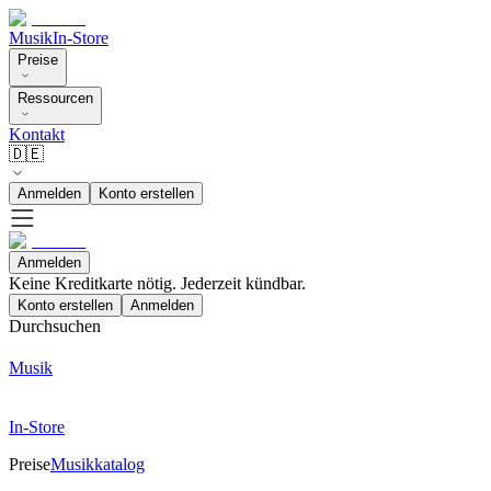
Musik
In-Store
Preise
Ressourcen
Kontakt
🇩🇪
Anmelden
Konto erstellen
Anmelden
Keine Kreditkarte nötig. Jederzeit kündbar.
Konto erstellen
Anmelden
Durchsuchen
Musik
In-Store
Preise
Musikkatalog