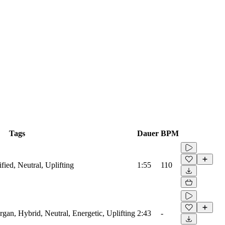
Tags
Dauer
BPM
ified, Neutral, Uplifting
1:55
110
rgan, Hybrid, Neutral, Energetic, Uplifting
2:43
-