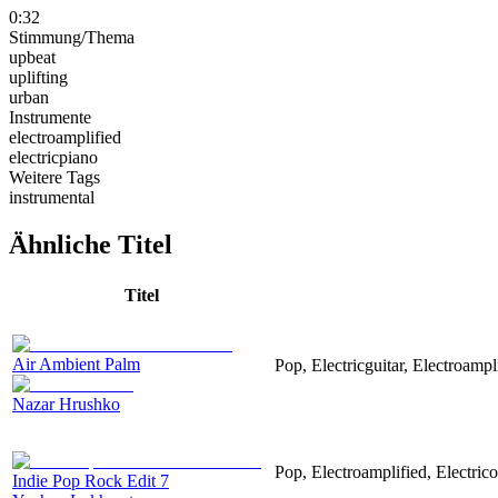
0:32
Stimmung/Thema
upbeat
uplifting
urban
Instrumente
electroamplified
electricpiano
Weitere Tags
instrumental
Ähnliche Titel
Titel
Air Ambient Palm
Pop, Electricguitar, Electroampl
Nazar Hrushko
Pop, Electroamplified, Electrico
Indie Pop Rock Edit 7