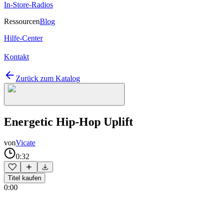
In-Store-Radios
Ressourcen
Blog
Hilfe-Center
Kontakt
Zurück zum Katalog
Energetic Hip-Hop Uplift
von
Vicate
0:32
Titel kaufen
0:00