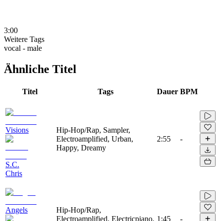
3:00
Weitere Tags
vocal - male
Ähnliche Titel
Titel
Tags
Dauer
BPM
Visions
Hip-Hop/Rap, Sampler,
Electroamplified, Urban,
2:55
-
Happy, Dreamy
S.C.
Chris
Angels
Hip-Hop/Rap,
Electroamplified, Electricpiano,
1:45
-