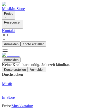
Musik
In-Store
Preise
Ressourcen
Kontakt
🇩🇪
Anmelden
Konto erstellen
Anmelden
Keine Kreditkarte nötig. Jederzeit kündbar.
Konto erstellen
Anmelden
Durchsuchen
Musik
In-Store
Preise
Musikkatalog