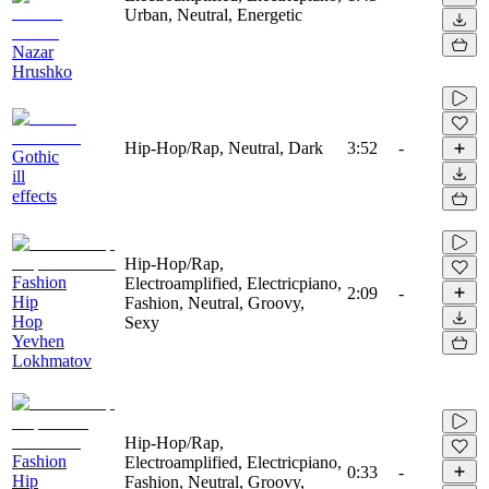
Urban, Neutral, Energetic
Nazar
Hrushko
Hip-Hop/Rap, Neutral, Dark
3:52
-
Gothic
ill
effects
Hip-Hop/Rap,
Fashion
Electroamplified, Electricpiano,
2:09
-
Hip
Fashion, Neutral, Groovy,
Hop
Sexy
Yevhen
Lokhmatov
Hip-Hop/Rap,
Fashion
Electroamplified, Electricpiano,
0:33
-
Hip
Fashion, Neutral, Groovy,