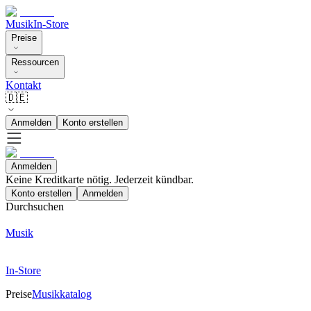
Musik
In-Store
Preise
Ressourcen
Kontakt
🇩🇪
Anmelden
Konto erstellen
Anmelden
Keine Kreditkarte nötig. Jederzeit kündbar.
Konto erstellen
Anmelden
Durchsuchen
Musik
In-Store
Preise
Musikkatalog