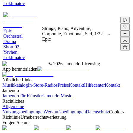
Lokhmatov
Strings, Piano, Adventure,
Epic
Corporate, Emotional, Sad,
1:22
-
Orchestral
Epic
Drama
Short 02
Yevhen
Lokhmatov
©
2026
Jamendo Licensing
App herunterladen
Nützliche Links
Musikkatalog
In-Store-Radios
Preise
Kontakt
Hilfecenter
Kontakt
Jamendo
Jamendo für Künstler
Jamendo Music
Rechtliches
Allgemeine
Nutzungsbedingungen
Verkaufsbedingungen
Datenschutz
Cookie-
Richtlinie
Urheberrechtsverletzung
Folgen Sie uns