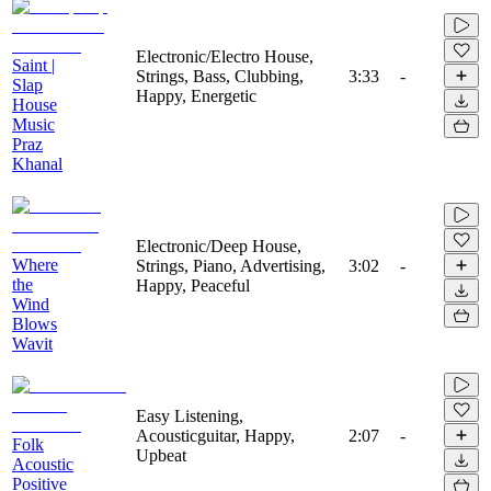
Electronic/Electro House,
Saint |
Strings, Bass, Clubbing,
3:33
-
Slap
Happy, Energetic
House
Music
Praz
Khanal
Electronic/Deep House,
Where
Strings, Piano, Advertising,
3:02
-
the
Happy, Peaceful
Wind
Blows
Wavit
Easy Listening,
Acousticguitar, Happy,
2:07
-
Folk
Upbeat
Acoustic
Positive