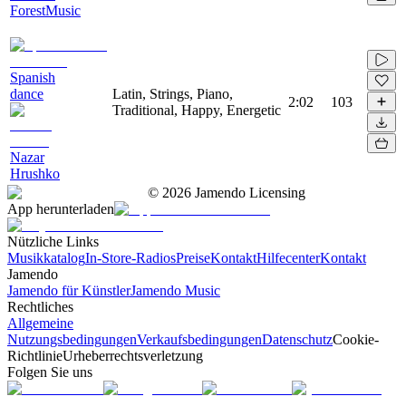
ForestMusic
Spanish
dance
Latin, Strings, Piano,
2:02
103
Traditional, Happy, Energetic
Nazar
Hrushko
©
2026
Jamendo Licensing
App herunterladen
Nützliche Links
Musikkatalog
In-Store-Radios
Preise
Kontakt
Hilfecenter
Kontakt
Jamendo
Jamendo für Künstler
Jamendo Music
Rechtliches
Allgemeine
Nutzungsbedingungen
Verkaufsbedingungen
Datenschutz
Cookie-
Richtlinie
Urheberrechtsverletzung
Folgen Sie uns