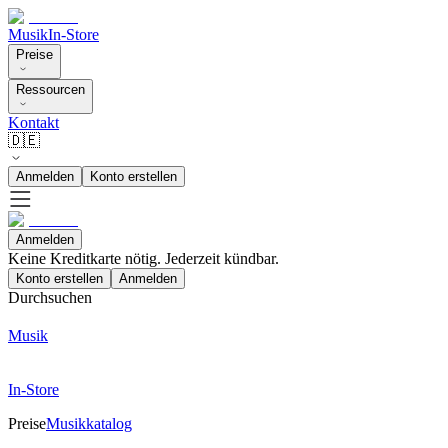
Musik
In-Store
Preise
Ressourcen
Kontakt
🇩🇪
Anmelden
Konto erstellen
Anmelden
Keine Kreditkarte nötig. Jederzeit kündbar.
Konto erstellen
Anmelden
Durchsuchen
Musik
In-Store
Preise
Musikkatalog