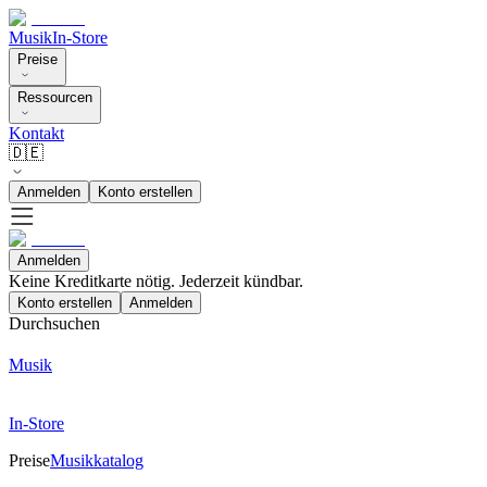
Musik
In-Store
Preise
Ressourcen
Kontakt
🇩🇪
Anmelden
Konto erstellen
Anmelden
Keine Kreditkarte nötig. Jederzeit kündbar.
Konto erstellen
Anmelden
Durchsuchen
Musik
In-Store
Preise
Musikkatalog