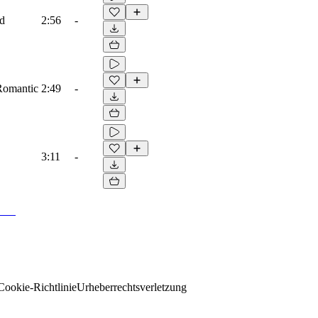
ad
2:56
-
 Romantic
2:49
-
3:11
-
Cookie-Richtlinie
Urheberrechtsverletzung