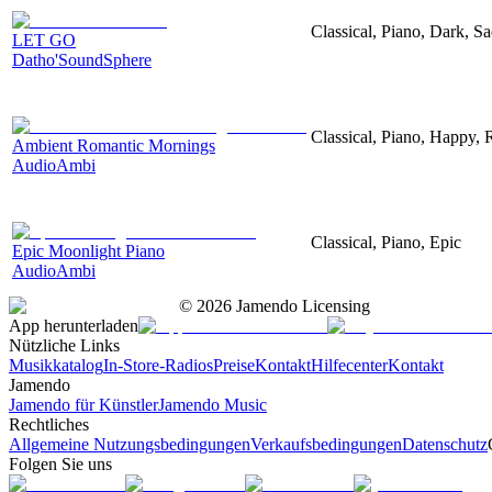
Classical, Piano, Dark, S
LET GO
Datho'SoundSphere
Classical, Piano, Happy,
Ambient Romantic Mornings
AudioAmbi
Classical, Piano, Epic
Epic Moonlight Piano
AudioAmbi
©
2026
Jamendo Licensing
App herunterladen
Nützliche Links
Musikkatalog
In-Store-Radios
Preise
Kontakt
Hilfecenter
Kontakt
Jamendo
Jamendo für Künstler
Jamendo Music
Rechtliches
Allgemeine Nutzungsbedingungen
Verkaufsbedingungen
Datenschutz
Folgen Sie uns