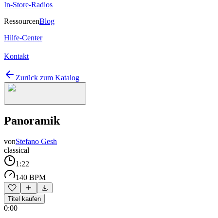
In-Store-Radios
Ressourcen
Blog
Hilfe-Center
Kontakt
Zurück zum Katalog
Panoramik
von
Stefano Gesh
classical
1:22
140 BPM
Titel kaufen
0:00