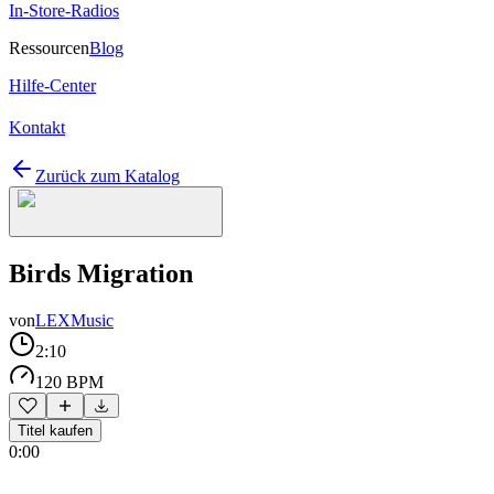
In-Store-Radios
Ressourcen
Blog
Hilfe-Center
Kontakt
Zurück zum Katalog
Birds Migration
von
LEXMusic
2:10
120 BPM
Titel kaufen
0:00