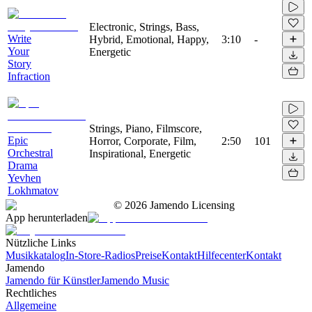
Electronic, Strings, Bass,
Write
Hybrid, Emotional, Happy,
3:10
-
Your
Energetic
Story
Infraction
Strings, Piano, Filmscore,
Epic
Horror, Corporate, Film,
2:50
101
Orchestral
Inspirational, Energetic
Drama
Yevhen
Lokhmatov
©
2026
Jamendo Licensing
App herunterladen
Nützliche Links
Musikkatalog
In-Store-Radios
Preise
Kontakt
Hilfecenter
Kontakt
Jamendo
Jamendo für Künstler
Jamendo Music
Rechtliches
Allgemeine