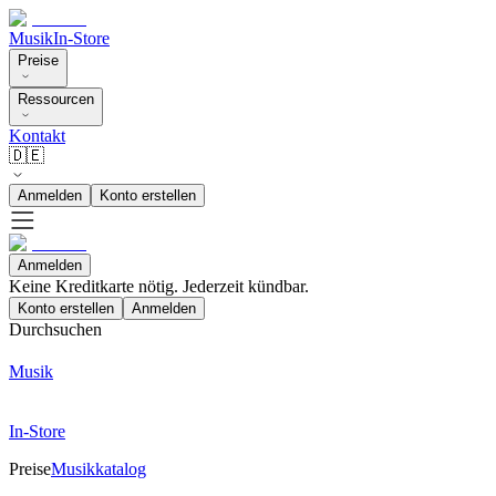
Musik
In-Store
Preise
Ressourcen
Kontakt
🇩🇪
Anmelden
Konto erstellen
Anmelden
Keine Kreditkarte nötig. Jederzeit kündbar.
Konto erstellen
Anmelden
Durchsuchen
Musik
In-Store
Preise
Musikkatalog