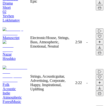
Epic
Drama
Short
02
Yevhen
Lokhmatov
Manuscript
Electronic/House, Strings,
Bass, Atmospheric,
2:50
-
Emotional, Neutral
Nazar
Hrushko
Strings, Acousticguitar,
Advertising, Corporate,
2:22
-
Folk
Happy, Inspirational,
Acoustic
Uplifting
Indie
Atmospheric
ForestMusic