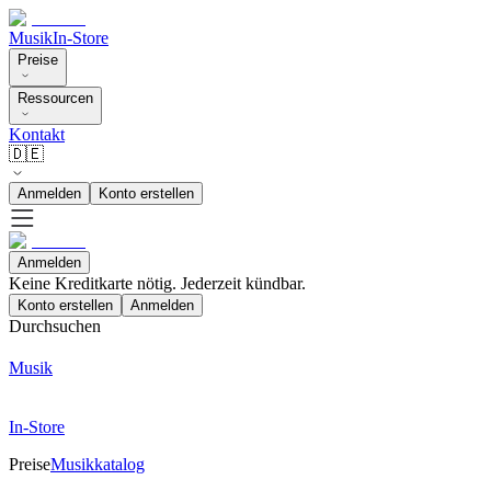
Musik
In-Store
Preise
Ressourcen
Kontakt
🇩🇪
Anmelden
Konto erstellen
Anmelden
Keine Kreditkarte nötig. Jederzeit kündbar.
Konto erstellen
Anmelden
Durchsuchen
Musik
In-Store
Preise
Musikkatalog