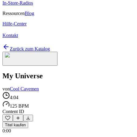
In-Store-Radios
Ressourcen
Blog
Hilfe-Center
Kontakt
Zurück zum Katalog
My Universe
von
Cool Cavemen
4:04
125 BPM
Content ID
Titel kaufen
0:00