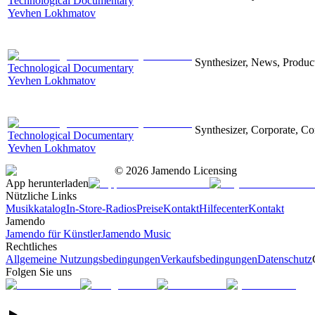
Technological Documentary
Yevhen Lokhmatov
Synthesizer, News, Producti
Technological Documentary
Yevhen Lokhmatov
Synthesizer, Corporate, Co
Technological Documentary
Yevhen Lokhmatov
©
2026
Jamendo Licensing
App herunterladen
Nützliche Links
Musikkatalog
In-Store-Radios
Preise
Kontakt
Hilfecenter
Kontakt
Jamendo
Jamendo für Künstler
Jamendo Music
Rechtliches
Allgemeine Nutzungsbedingungen
Verkaufsbedingungen
Datenschutz
Folgen Sie uns