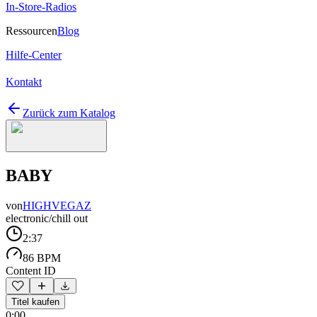
In-Store-Radios
Ressourcen
Blog
Hilfe-Center
Kontakt
Zurück zum Katalog
BABY
von
HIGHVEGAZ
electronic/chill out
2:37
86 BPM
Content ID
Titel kaufen
0:00