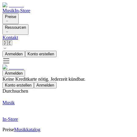
Musik
In-Store
Preise
Ressourcen
Kontakt
🇩🇪
Anmelden
Konto erstellen
Anmelden
Keine Kreditkarte nötig. Jederzeit kündbar.
Konto erstellen
Anmelden
Durchsuchen
Musik
In-Store
Preise
Musikkatalog