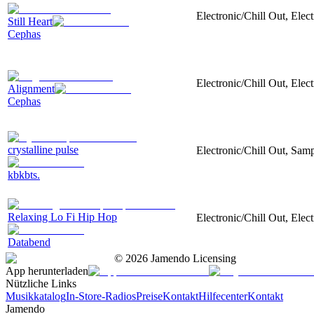
Electronic/Chill Out, Ele
Still Heart
Cephas
Electronic/Chill Out, Ele
Alignment
Cephas
crystalline pulse
Electronic/Chill Out, Samp
kbkbts.
Relaxing Lo Fi Hip Hop
Electronic/Chill Out, Elec
Databend
©
2026
Jamendo Licensing
App herunterladen
Nützliche Links
Musikkatalog
In-Store-Radios
Preise
Kontakt
Hilfecenter
Kontakt
Jamendo