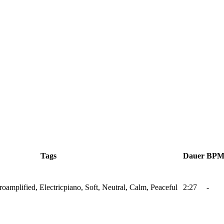
Tags
Dauer
BP
troamplified, Electricpiano, Soft, Neutral, Calm, Peaceful
2:27
-