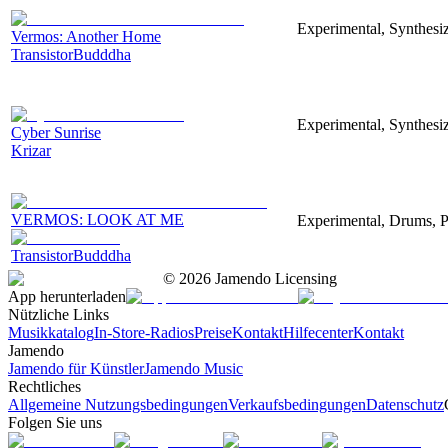
Experimental, Synthesiz
Vermos: Another Home
TransistorBudddha
Experimental, Synthesi
Cyber Sunrise
Krizar
VERMOS: LOOK AT ME
Experimental, Drums, P
TransistorBudddha
©
2026
Jamendo Licensing
App herunterladen
Nützliche Links
Musikkatalog
In-Store-Radios
Preise
Kontakt
Hilfecenter
Kontakt
Jamendo
Jamendo für Künstler
Jamendo Music
Rechtliches
Allgemeine Nutzungsbedingungen
Verkaufsbedingungen
Datenschutz
Folgen Sie uns