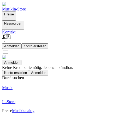
Musik
In-Store
Preise
Ressourcen
Kontakt
🇩🇪
Anmelden
Konto erstellen
Anmelden
Keine Kreditkarte nötig. Jederzeit kündbar.
Konto erstellen
Anmelden
Durchsuchen
Musik
In-Store
Preise
Musikkatalog