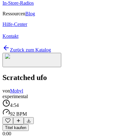
In-Store-Radios
Ressourcen
Blog
Hilfe-Center
Kontakt
Zurück zum Katalog
Scratched ufo
von
Mobyl
experimental
4:54
92 BPM
Titel kaufen
0:00