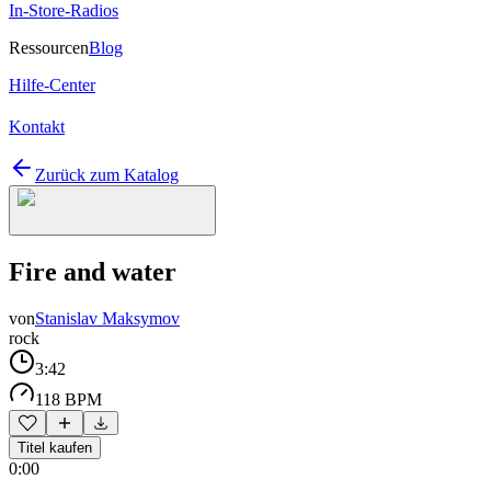
In-Store-Radios
Ressourcen
Blog
Hilfe-Center
Kontakt
Zurück zum Katalog
Fire and water
von
Stanislav Maksymov
rock
3:42
118 BPM
Titel kaufen
0:00