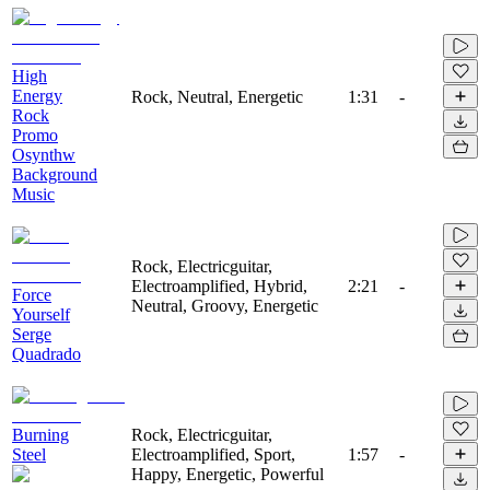
High
Energy
Rock, Neutral, Energetic
1:31
-
Rock
Promo
Osynthw
Background
Music
Rock, Electricguitar,
Electroamplified, Hybrid,
2:21
-
Force
Neutral, Groovy, Energetic
Yourself
Serge
Quadrado
Burning
Rock, Electricguitar,
Steel
Electroamplified, Sport,
1:57
-
Happy, Energetic, Powerful