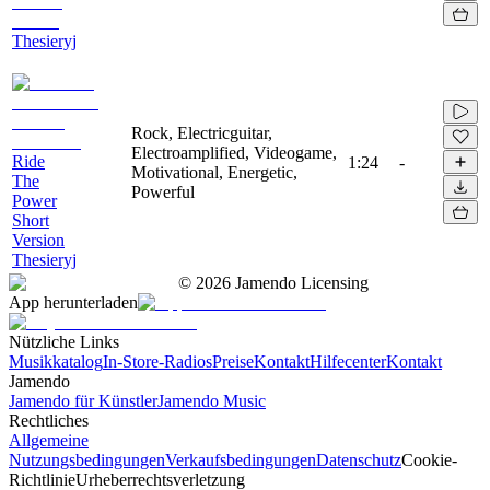
Thesieryj
Rock, Electricguitar,
Electroamplified, Videogame,
Ride
1:24
-
Motivational, Energetic,
The
Powerful
Power
Short
Version
Thesieryj
©
2026
Jamendo Licensing
App herunterladen
Nützliche Links
Musikkatalog
In-Store-Radios
Preise
Kontakt
Hilfecenter
Kontakt
Jamendo
Jamendo für Künstler
Jamendo Music
Rechtliches
Allgemeine
Nutzungsbedingungen
Verkaufsbedingungen
Datenschutz
Cookie-
Richtlinie
Urheberrechtsverletzung