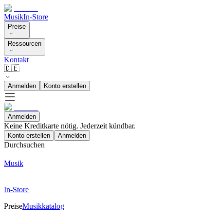
Musik
In-Store
Preise
Ressourcen
Kontakt
🇩🇪
Anmelden
Konto erstellen
Anmelden
Keine Kreditkarte nötig. Jederzeit kündbar.
Konto erstellen
Anmelden
Durchsuchen
Musik
In-Store
Preise
Musikkatalog