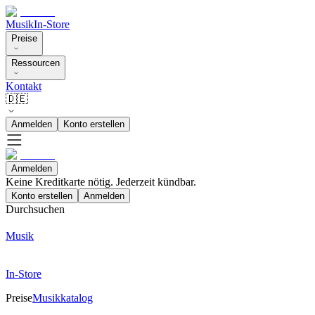
Musik
In-Store
Preise
Ressourcen
Kontakt
🇩🇪
Anmelden
Konto erstellen
Anmelden
Keine Kreditkarte nötig. Jederzeit kündbar.
Konto erstellen
Anmelden
Durchsuchen
Musik
In-Store
Preise
Musikkatalog