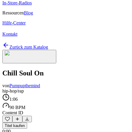
In-Store-Radios
Ressourcen
Blog
Hilfe-Center
Kontakt
Zurück zum Katalog
Chill Soul On
von
Pumpupthemind
hip-hop/rap
1:06
90 BPM
Content ID
Titel kaufen
0:00