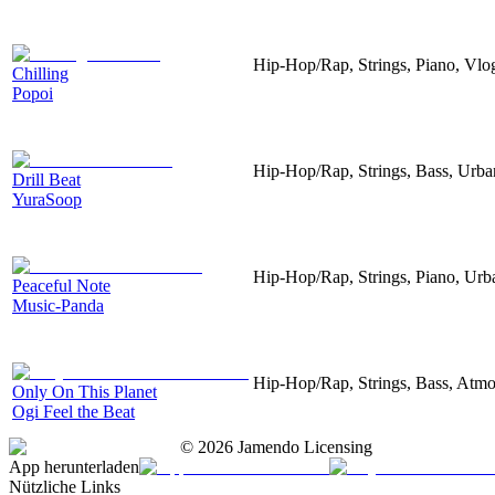
Hip-Hop/Rap, Strings, Piano, Vlo
Chilling
Popoi
Hip-Hop/Rap, Strings, Bass, Urban
Drill Beat
YuraSoop
Hip-Hop/Rap, Strings, Piano, Urb
Peaceful Note
Music-Panda
Hip-Hop/Rap, Strings, Bass, Atmo
Only On This Planet
Ogi Feel the Beat
©
2026
Jamendo Licensing
App herunterladen
Nützliche Links