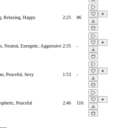
g, Relaxing, Happy
2:25
86
, Neutral, Energetic, Aggressive
2:35
-
an, Peaceful, Sexy
1:53
-
spheric, Peaceful
2:46
116