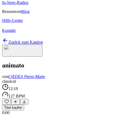
In-Store-Radios
Ressourcen
Blog
Hilfe-Center
Kontakt
Zurück zum Katalog
animato
von
CŒDES Pierre-Marie
classical
12:19
127 BPM
Titel kaufen
0:00