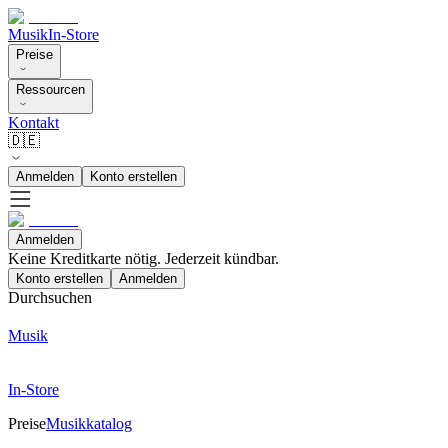
Musik
In-Store
Preise
Ressourcen
Kontakt
🇩🇪
Anmelden
Konto erstellen
Anmelden
Keine Kreditkarte nötig. Jederzeit kündbar.
Konto erstellen
Anmelden
Durchsuchen
Musik
In-Store
Preise
Musikkatalog