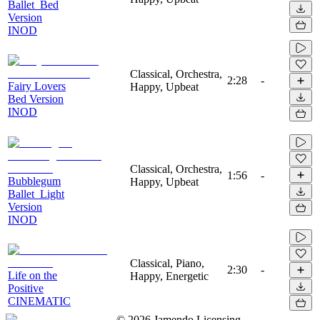
Ballet_Bed
Version
INOD
Classical, Orchestra,
2:28
-
Fairy Lovers
Happy, Upbeat
Bed Version
INOD
Classical, Orchestra,
1:56
-
Bubblegum
Happy, Upbeat
Ballet_Light
Version
INOD
Classical, Piano,
2:30
-
Life on the
Happy, Energetic
Positive
CINEMATIC
©
2026
Jamendo Licensing