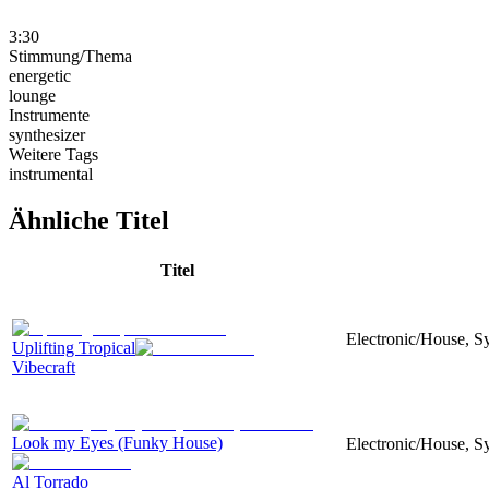
3:30
Stimmung/Thema
energetic
lounge
Instrumente
synthesizer
Weitere Tags
instrumental
Ähnliche Titel
Titel
Electronic/House, S
Uplifting Tropical
Vibecraft
Look my Eyes (Funky House)
Electronic/House, Sy
Al Torrado