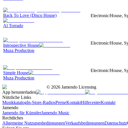
Back To Love (Disco House)
Electronic/House, S
Al Torrado
Electronic/House, Sy
Introspective House
Muza Production
Electronic/House, Sy
Simple House
Muza Production
©
2026
Jamendo Licensing
App herunterladen
Nützliche Links
Musikkatalog
In-Store-Radios
Preise
Kontakt
Hilfecenter
Kontakt
Jamendo
Jamendo für Künstler
Jamendo Music
Rechtliches
Allgemeine Nutzungsbedingungen
Verkaufsbedingungen
Datenschutz