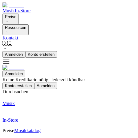
Musik
In-Store
Preise
Ressourcen
Kontakt
🇩🇪
Anmelden
Konto erstellen
Anmelden
Keine Kreditkarte nötig. Jederzeit kündbar.
Konto erstellen
Anmelden
Durchsuchen
Musik
In-Store
Preise
Musikkatalog