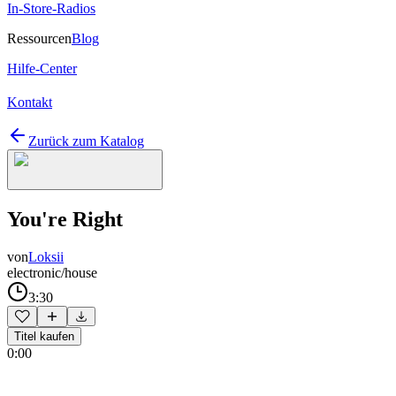
In-Store-Radios
Ressourcen
Blog
Hilfe-Center
Kontakt
Zurück zum Katalog
You're Right
von
Loksii
electronic/house
3:30
Titel kaufen
0:00