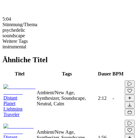
5:04
Stimmung/Thema
psychedelic
soundscape
Weitere Tags
instrumental
Ähnliche Titel
Titel
Tags
Dauer
BPM
Ambient/New Age,
Distant
Synthesizer, Soundscape,
2:12
-
Planet
Neutral, Calm
Lightning
Traveler
Ambient/New Age,
Distant
Synthesizer, Soundscape,
1:56
-