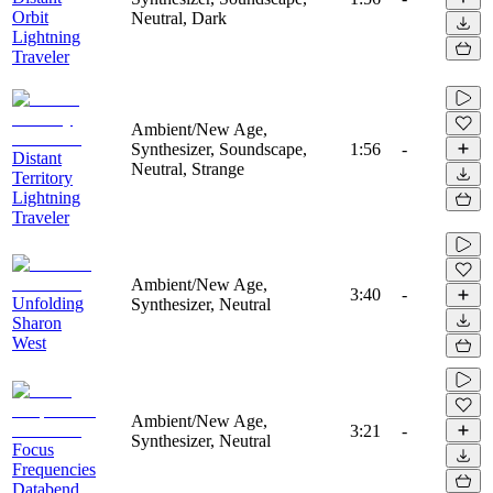
Orbit
Neutral, Dark
Lightning
Traveler
Ambient/New Age,
Synthesizer, Soundscape,
1:56
-
Distant
Neutral, Strange
Territory
Lightning
Traveler
Ambient/New Age,
3:40
-
Unfolding
Synthesizer, Neutral
Sharon
West
Ambient/New Age,
3:21
-
Synthesizer, Neutral
Focus
Frequencies
Databend