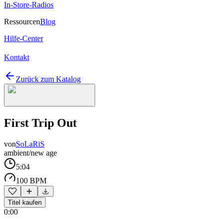
In-Store-Radios
Ressourcen
Blog
Hilfe-Center
Kontakt
Zurück zum Katalog
First Trip Out
von
SoLaRiS
ambient/new age
5:04
100 BPM
Titel kaufen
0:00