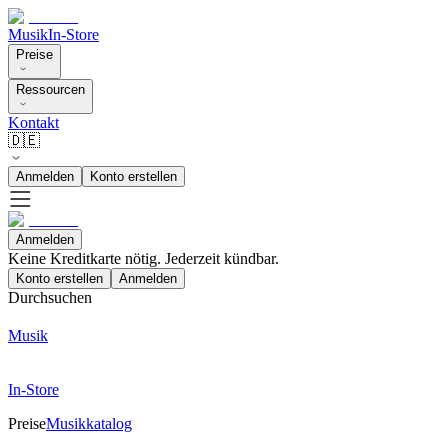
Musik
In-Store
Preise
Ressourcen
Kontakt
🇩🇪
Anmelden
Konto erstellen
Anmelden
Keine Kreditkarte nötig. Jederzeit kündbar.
Konto erstellen
Anmelden
Durchsuchen
Musik
In-Store
Preise
Musikkatalog