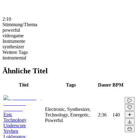
2:10
Stimmung/Thema
powerful
videogame
Instrumente
synthesizer
Weitere Tags
instrumental
Ähnliche Titel
Titel
Tags
Dauer
BPM
Electronic, Synthesizer,
Epic
Technology, Energetic,
2:36
140
Technology
Powerful
Underscore
Yevhen
Lokhmatov