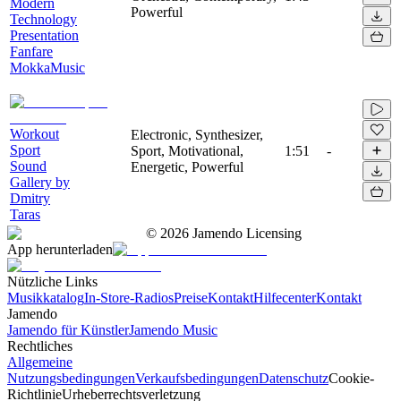
Modern
Powerful
Technology
Presentation
Fanfare
MokkaMusic
Workout
Electronic, Synthesizer,
Sport
Sport, Motivational,
1:51
-
Sound
Energetic, Powerful
Gallery by
Dmitry
Taras
©
2026
Jamendo Licensing
App herunterladen
Nützliche Links
Musikkatalog
In-Store-Radios
Preise
Kontakt
Hilfecenter
Kontakt
Jamendo
Jamendo für Künstler
Jamendo Music
Rechtliches
Allgemeine
Nutzungsbedingungen
Verkaufsbedingungen
Datenschutz
Cookie-
Richtlinie
Urheberrechtsverletzung