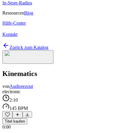
In-Store-Radios
Ressourcen
Blog
Hilfe-Center
Kontakt
Zurück zum Katalog
Kinematics
von
Audiorezout
electronic
2:10
145 BPM
Titel kaufen
0:00