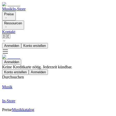
Musik
In-Store
Preise
Ressourcen
Kontakt
🇩🇪
Anmelden
Konto erstellen
Anmelden
Keine Kreditkarte nötig. Jederzeit kündbar.
Konto erstellen
Anmelden
Durchsuchen
Musik
In-Store
Preise
Musikkatalog