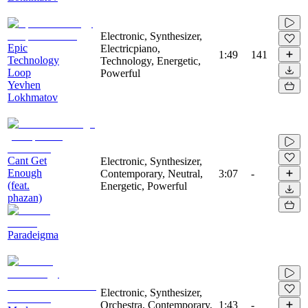
Electronic, Synthesizer,
Epic
Electricpiano,
1:49
141
Technology
Technology, Energetic,
Loop
Powerful
Yevhen
Lokhmatov
Cant Get
Electronic, Synthesizer,
Enough
Contemporary, Neutral,
3:07
-
(feat.
Energetic, Powerful
phazan)
Paradeigma
Electronic, Synthesizer,
Orchestra, Contemporary,
1:43
-