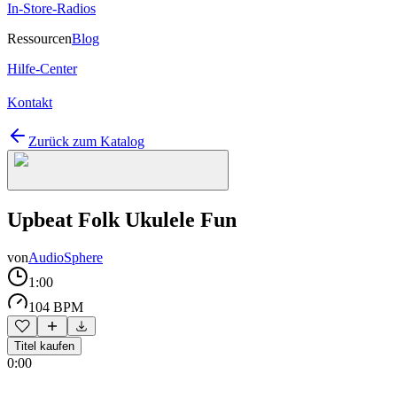
In-Store-Radios
Ressourcen
Blog
Hilfe-Center
Kontakt
Zurück zum Katalog
Upbeat Folk Ukulele Fun
von
AudioSphere
1:00
104 BPM
Titel kaufen
0:00