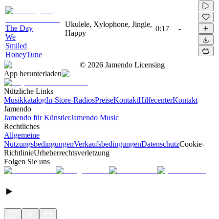
Ukulele, Xylophone, Jingle,
The Day
0:17
-
Happy
We
Smiled
HoneyTune
©
2026
Jamendo Licensing
App herunterladen
Nützliche Links
Musikkatalog
In-Store-Radios
Preise
Kontakt
Hilfecenter
Kontakt
Jamendo
Jamendo für Künstler
Jamendo Music
Rechtliches
Allgemeine
Nutzungsbedingungen
Verkaufsbedingungen
Datenschutz
Cookie-
Richtlinie
Urheberrechtsverletzung
Folgen Sie uns