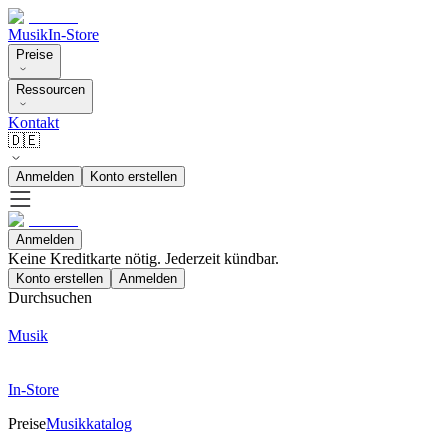
Musik
In-Store
Preise
Ressourcen
Kontakt
🇩🇪
Anmelden
Konto erstellen
Anmelden
Keine Kreditkarte nötig. Jederzeit kündbar.
Konto erstellen
Anmelden
Durchsuchen
Musik
In-Store
Preise
Musikkatalog