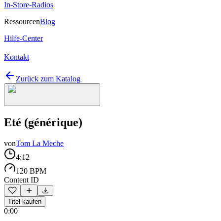
In-Store-Radios
Ressourcen
Blog
Hilfe-Center
Kontakt
Zurück zum Katalog
Eté (générique)
von
Tom La Meche
4:12
120 BPM
Content ID
Titel kaufen
0:00