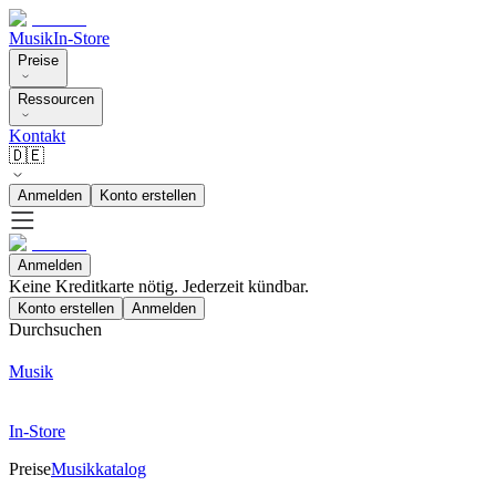
Musik
In-Store
Preise
Ressourcen
Kontakt
🇩🇪
Anmelden
Konto erstellen
Anmelden
Keine Kreditkarte nötig. Jederzeit kündbar.
Konto erstellen
Anmelden
Durchsuchen
Musik
In-Store
Preise
Musikkatalog