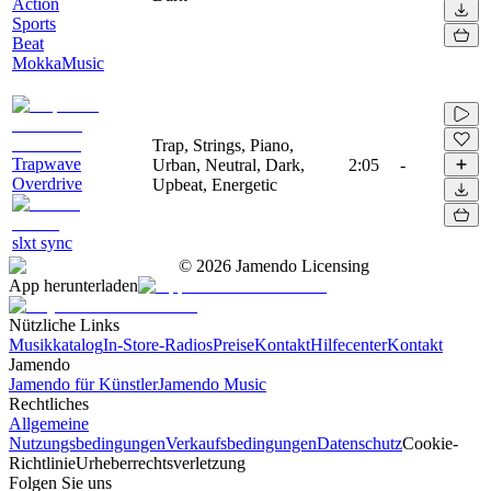
Action
Sports
Beat
MokkaMusic
Trap, Strings, Piano,
Trapwave
Urban, Neutral, Dark,
2:05
-
Overdrive
Upbeat, Energetic
slxt sync
©
2026
Jamendo Licensing
App herunterladen
Nützliche Links
Musikkatalog
In-Store-Radios
Preise
Kontakt
Hilfecenter
Kontakt
Jamendo
Jamendo für Künstler
Jamendo Music
Rechtliches
Allgemeine
Nutzungsbedingungen
Verkaufsbedingungen
Datenschutz
Cookie-
Richtlinie
Urheberrechtsverletzung
Folgen Sie uns