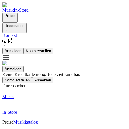
Musik
In-Store
Preise
Ressourcen
Kontakt
🇩🇪
Anmelden
Konto erstellen
Anmelden
Keine Kreditkarte nötig. Jederzeit kündbar.
Konto erstellen
Anmelden
Durchsuchen
Musik
In-Store
Preise
Musikkatalog