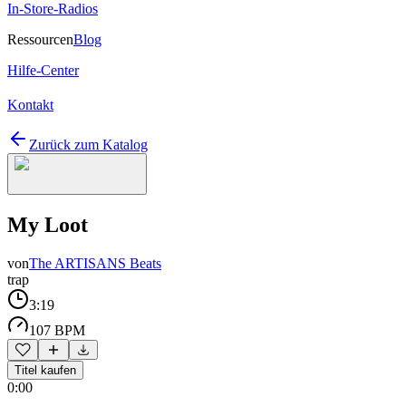
In-Store-Radios
Ressourcen
Blog
Hilfe-Center
Kontakt
Zurück zum Katalog
My Loot
von
The ARTISANS Beats
trap
3:19
107 BPM
Titel kaufen
0:00