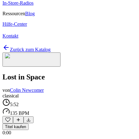
In-Store-Radios
Ressourcen
Blog
Hilfe-Center
Kontakt
Zurück zum Katalog
Lost in Space
von
Colin Newcomer
classical
5:52
135 BPM
Titel kaufen
0:00