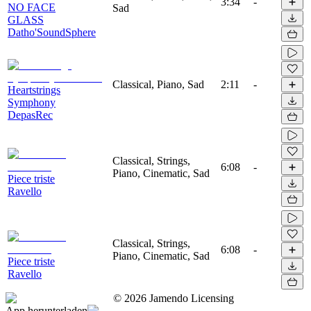
3:34
-
NO FACE
Sad
GLASS
Datho'SoundSphere
Classical, Piano, Sad
2:11
-
Heartstrings
Symphony
DepasRec
Classical, Strings,
6:08
-
Piano, Cinematic, Sad
Piece triste
Ravello
Classical, Strings,
6:08
-
Piano, Cinematic, Sad
Piece triste
Ravello
©
2026
Jamendo Licensing
App herunterladen