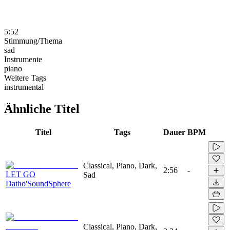
5:52
Stimmung/Thema
sad
Instrumente
piano
Weitere Tags
instrumental
Ähnliche Titel
Titel
Tags
Dauer
BPM
Classical, Piano, Dark,
2:56
-
LET GO
Sad
Datho'SoundSphere
Classical, Piano, Dark,