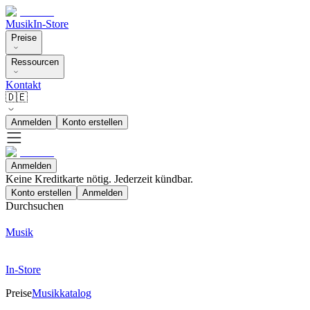
Musik
In-Store
Preise
Ressourcen
Kontakt
🇩🇪
Anmelden
Konto erstellen
Anmelden
Keine Kreditkarte nötig. Jederzeit kündbar.
Konto erstellen
Anmelden
Durchsuchen
Musik
In-Store
Preise
Musikkatalog