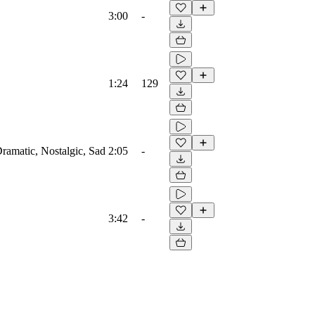
3:00
-
1:24
129
Dramatic, Nostalgic, Sad
2:05
-
3:42
-