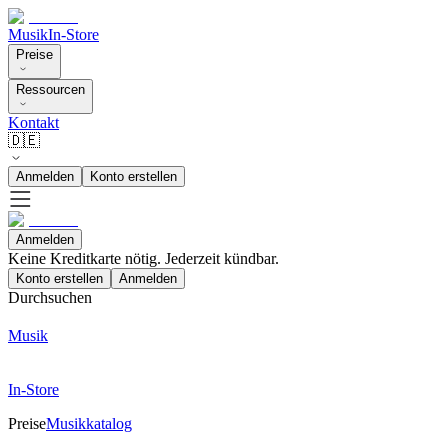
Musik
In-Store
Preise
Ressourcen
Kontakt
🇩🇪
Anmelden
Konto erstellen
Anmelden
Keine Kreditkarte nötig. Jederzeit kündbar.
Konto erstellen
Anmelden
Durchsuchen
Musik
In-Store
Preise
Musikkatalog