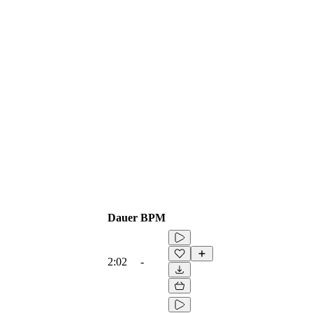
Dauer
BPM
2:02
-