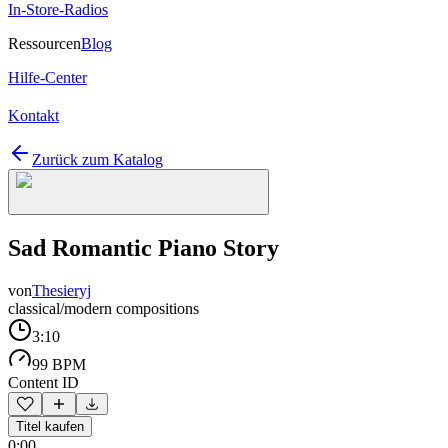
In-Store-Radios
Ressourcen
Blog
Hilfe-Center
Kontakt
Zurück zum Katalog
Sad Romantic Piano Story
von
Thesieryj
classical/modern compositions
3:10
99 BPM
Content ID
Titel kaufen
0:00