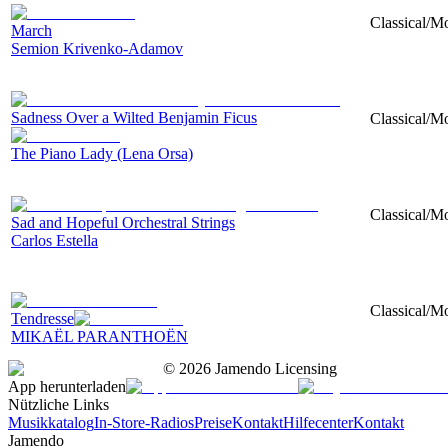
Classical/Mo
March
Semion Krivenko-Adamov
Sadness Over a Wilted Benjamin Ficus
Classical/M
The Piano Lady (Lena Orsa)
Classical/Mo
Sad and Hopeful Orchestral Strings
Carlos Estella
Classical/Mo
Tendresse
MIKAËL PARANTHOËN
©
2026
Jamendo Licensing
App herunterladen
Nützliche Links
Musikkatalog
In-Store-Radios
Preise
Kontakt
Hilfecenter
Kontakt
Jamendo