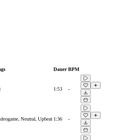
ags
Dauer
BPM
t
1:53
-
Videogame, Neutral, Upbeat
1:36
-