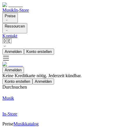
Musik
In-Store
Preise
Ressourcen
Kontakt
🇩🇪
Anmelden
Konto erstellen
Anmelden
Keine Kreditkarte nötig. Jederzeit kündbar.
Konto erstellen
Anmelden
Durchsuchen
Musik
In-Store
Preise
Musikkatalog