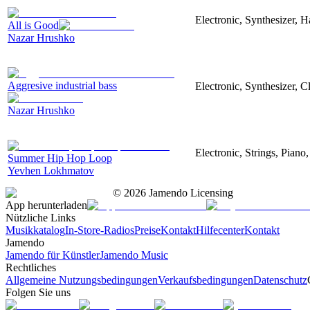
Electronic, Synthesizer, 
All is Good
Nazar Hrushko
Aggresive industrial bass
Electronic, Synthesizer, 
Nazar Hrushko
Electronic, Strings, Pian
Summer Hip Hop Loop
Yevhen Lokhmatov
©
2026
Jamendo Licensing
App herunterladen
Nützliche Links
Musikkatalog
In-Store-Radios
Preise
Kontakt
Hilfecenter
Kontakt
Jamendo
Jamendo für Künstler
Jamendo Music
Rechtliches
Allgemeine Nutzungsbedingungen
Verkaufsbedingungen
Datenschutz
Folgen Sie uns