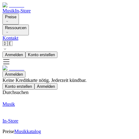
Musik
In-Store
Preise
Ressourcen
Kontakt
🇩🇪
Anmelden
Konto erstellen
Anmelden
Keine Kreditkarte nötig. Jederzeit kündbar.
Konto erstellen
Anmelden
Durchsuchen
Musik
In-Store
Preise
Musikkatalog