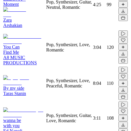
Pop, Synthesizer, Guitar,
Moment
4:25
99
Neutral, Romantic
Zara
Arshakian
Pop, Synthesizer, Love,
You Can
3:04
120
Romantic
Find Me
A8 MUSIC
PRODUCTIONS
Pop, Synthesizer, Love,
8:04
110
Peaceful, Romantic
By my side
Taras Stanin
Pop, Synthesizer, Guitar,
3:11
108
wanna be
Love, Romantic
with you
Ed Napoli