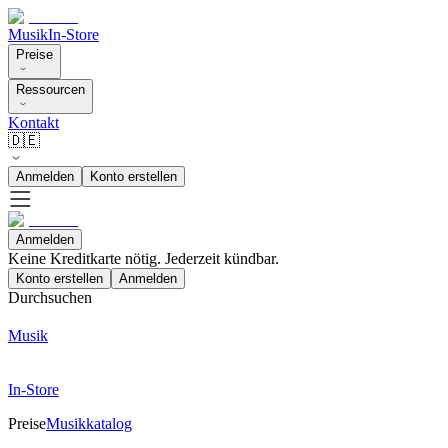
Musik
In-Store
Preise
Ressourcen
Kontakt
🇩🇪
Anmelden
Konto erstellen
Anmelden
Keine Kreditkarte nötig. Jederzeit kündbar.
Konto erstellen
Anmelden
Durchsuchen
Musik
In-Store
Preise
Musikkatalog