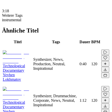
3:18
Weitere Tags
instrumental
Ähnliche Titel
Titel
Tags
Dauer
BPM
Synthesizer, News,
Production, Neutral,
0:40
120
Technological
Inspirational
Documentary
Yevhen
Lokhmatov
Synthesizer, Drummachine,
Corporate, News, Neutral,
1:12
120
Technological
Inspirational
Documentary
Yevhen