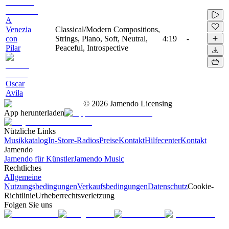
A
Venezia
Classical/Modern Compositions,
con
Strings, Piano, Soft, Neutral,
4:19
-
Pilar
Peaceful, Introspective
Oscar
Avila
©
2026
Jamendo Licensing
App herunterladen
Nützliche Links
Musikkatalog
In-Store-Radios
Preise
Kontakt
Hilfecenter
Kontakt
Jamendo
Jamendo für Künstler
Jamendo Music
Rechtliches
Allgemeine
Nutzungsbedingungen
Verkaufsbedingungen
Datenschutz
Cookie-
Richtlinie
Urheberrechtsverletzung
Folgen Sie uns