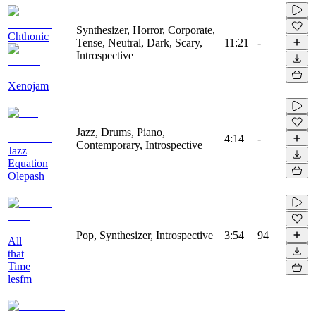
Synthesizer, Horror, Corporate,
Chthonic
Tense, Neutral, Dark, Scary,
11:21
-
Introspective
Xenojam
Jazz, Drums, Piano,
4:14
-
Contemporary, Introspective
Jazz
Equation
Olepash
Pop, Synthesizer, Introspective
3:54
94
All
that
Time
lesfm