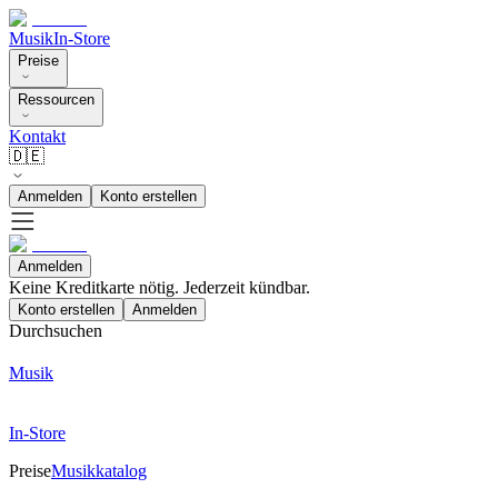
Musik
In-Store
Preise
Ressourcen
Kontakt
🇩🇪
Anmelden
Konto erstellen
Anmelden
Keine Kreditkarte nötig. Jederzeit kündbar.
Konto erstellen
Anmelden
Durchsuchen
Musik
In-Store
Preise
Musikkatalog