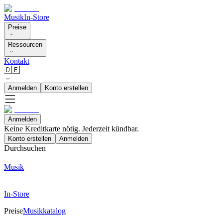
Musik
In-Store
Preise
Ressourcen
Kontakt
🇩🇪
Anmelden
Konto erstellen
Anmelden
Keine Kreditkarte nötig. Jederzeit kündbar.
Konto erstellen
Anmelden
Durchsuchen
Musik
In-Store
Preise
Musikkatalog