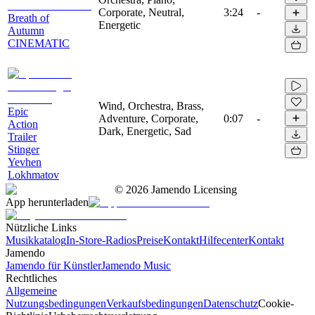
Corporate, Neutral,
3:24
-
Breath of
Energetic
Autumn
CINEMATIC
Wind, Orchestra, Brass,
Epic
Adventure, Corporate,
0:07
-
Action
Dark, Energetic, Sad
Trailer
Stinger
Yevhen
Lokhmatov
©
2026
Jamendo Licensing
App herunterladen
Nützliche Links
Musikkatalog
In-Store-Radios
Preise
Kontakt
Hilfecenter
Kontakt
Jamendo
Jamendo für Künstler
Jamendo Music
Rechtliches
Allgemeine
Nutzungsbedingungen
Verkaufsbedingungen
Datenschutz
Cookie-