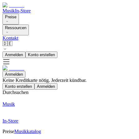
Musik
In-Store
Preise
Ressourcen
Kontakt
🇩🇪
Anmelden
Konto erstellen
Anmelden
Keine Kreditkarte nötig. Jederzeit kündbar.
Konto erstellen
Anmelden
Durchsuchen
Musik
In-Store
Preise
Musikkatalog