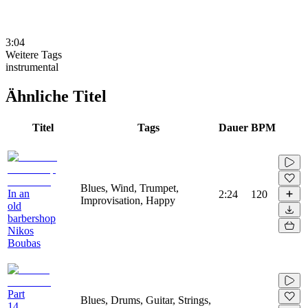
3:04
Weitere Tags
instrumental
Ähnliche Titel
Titel
Tags
Dauer
BPM
Blues, Wind, Trumpet,
In an
2:24
120
Improvisation, Happy
old
barbershop
Nikos
Boubas
Part
Blues, Drums, Guitar, Strings,
14