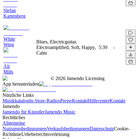
Stefan
Kartenberg
White
Blues, Electricguitar,
Wing
Electroamplified, Soft, Happy,
5:39
-
Calm
Ali
Mills
©
2026
Jamendo Licensing
App herunterladen
Nützliche Links
Musikkatalog
In-Store-Radios
Preise
Kontakt
Hilfecenter
Kontakt
Jamendo
Jamendo für Künstler
Jamendo Music
Rechtliches
Allgemeine
Nutzungsbedingungen
Verkaufsbedingungen
Datenschutz
Cookie-
Richtlinie
Urheberrechtsverletzung