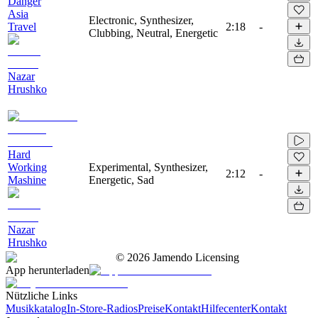
Danger
Asia
Electronic, Synthesizer,
Travel
2:18
-
Clubbing, Neutral, Energetic
Nazar
Hrushko
Hard
Working
Experimental, Synthesizer,
2:12
-
Mashine
Energetic, Sad
Nazar
Hrushko
©
2026
Jamendo Licensing
App herunterladen
Nützliche Links
Musikkatalog
In-Store-Radios
Preise
Kontakt
Hilfecenter
Kontakt