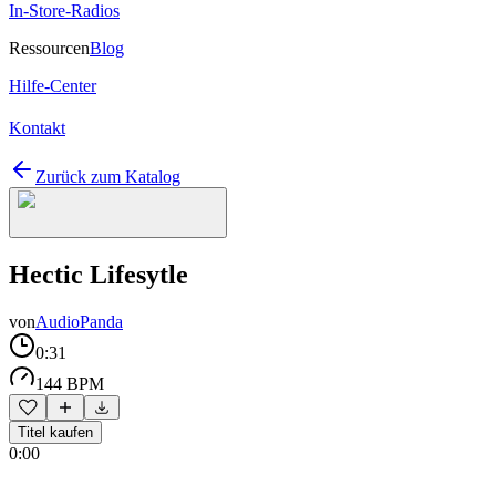
In-Store-Radios
Ressourcen
Blog
Hilfe-Center
Kontakt
Zurück zum Katalog
Hectic Lifesytle
von
AudioPanda
0:31
144 BPM
Titel kaufen
0:00