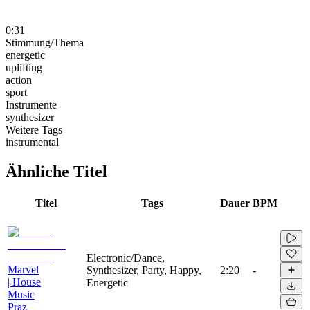
0:31
Stimmung/Thema
energetic
uplifting
action
sport
Instrumente
synthesizer
Weitere Tags
instrumental
Ähnliche Titel
Titel
Tags
Dauer
BPM
Electronic/Dance,
Marvel
Synthesizer, Party, Happy,
2:20
-
| House
Energetic
Music
Praz