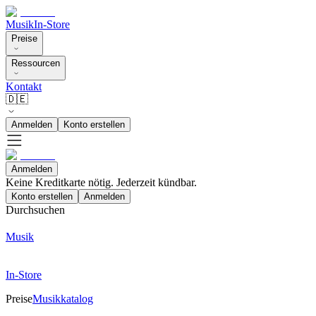
Musik
In-Store
Preise
Ressourcen
Kontakt
🇩🇪
Anmelden
Konto erstellen
Anmelden
Keine Kreditkarte nötig. Jederzeit kündbar.
Konto erstellen
Anmelden
Durchsuchen
Musik
In-Store
Preise
Musikkatalog