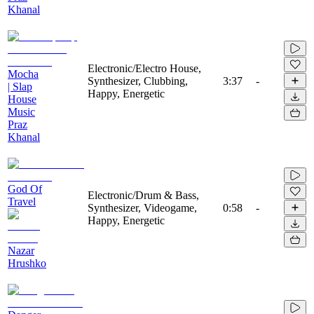
Khanal
Electronic/Electro House,
Mocha
Synthesizer, Clubbing,
3:37
-
| Slap
Happy, Energetic
House
Music
Praz
Khanal
God Of
Electronic/Drum & Bass,
Travel
Synthesizer, Videogame,
0:58
-
Happy, Energetic
Nazar
Hrushko