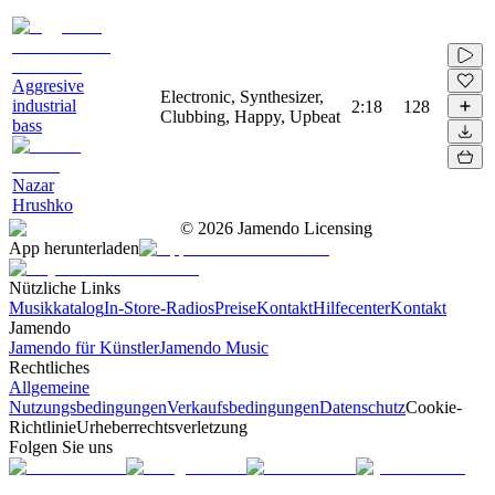
Aggresive
Electronic, Synthesizer,
industrial
2:18
128
Clubbing, Happy, Upbeat
bass
Nazar
Hrushko
©
2026
Jamendo Licensing
App herunterladen
Nützliche Links
Musikkatalog
In-Store-Radios
Preise
Kontakt
Hilfecenter
Kontakt
Jamendo
Jamendo für Künstler
Jamendo Music
Rechtliches
Allgemeine
Nutzungsbedingungen
Verkaufsbedingungen
Datenschutz
Cookie-
Richtlinie
Urheberrechtsverletzung
Folgen Sie uns