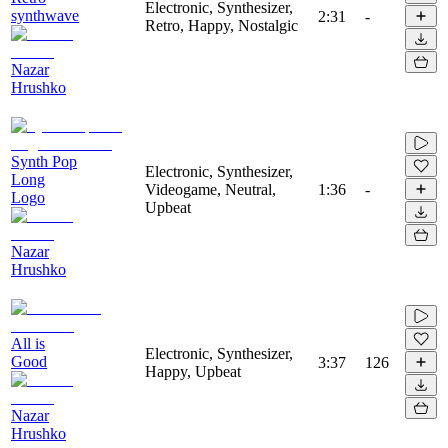
Electronic, Synthesizer,
synthwave
2:31
-
Retro, Happy, Nostalgic
Nazar
Hrushko
Synth Pop
Electronic, Synthesizer,
Long
Videogame, Neutral,
1:36
-
Logo
Upbeat
Nazar
Hrushko
All is
Electronic, Synthesizer,
Good
3:37
126
Happy, Upbeat
Nazar
Hrushko