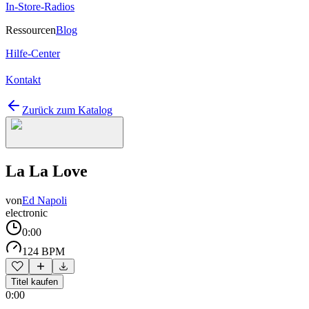
In-Store-Radios
Ressourcen
Blog
Hilfe-Center
Kontakt
Zurück zum Katalog
La La Love
von
Ed Napoli
electronic
0:00
124 BPM
Titel kaufen
0:00