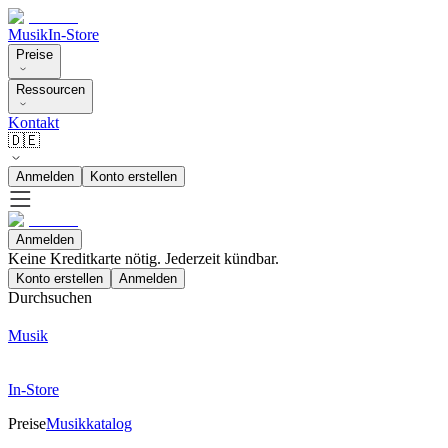
Musik
In-Store
Preise
Ressourcen
Kontakt
🇩🇪
Anmelden
Konto erstellen
Anmelden
Keine Kreditkarte nötig. Jederzeit kündbar.
Konto erstellen
Anmelden
Durchsuchen
Musik
In-Store
Preise
Musikkatalog