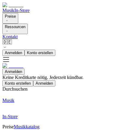
Musik
In-Store
Preise
Ressourcen
Kontakt
🇩🇪
Anmelden
Konto erstellen
Anmelden
Keine Kreditkarte nötig. Jederzeit kündbar.
Konto erstellen
Anmelden
Durchsuchen
Musik
In-Store
Preise
Musikkatalog