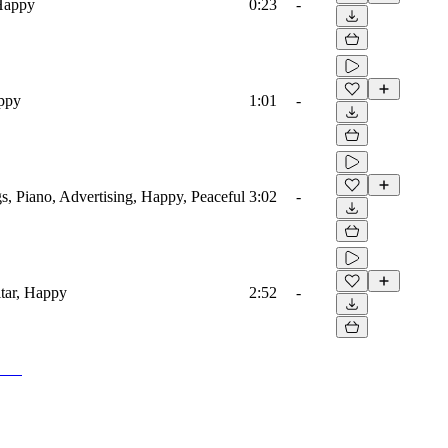
 Happy
0:23
-
appy
1:01
-
s, Piano, Advertising, Happy, Peaceful
3:02
-
tar, Happy
2:52
-