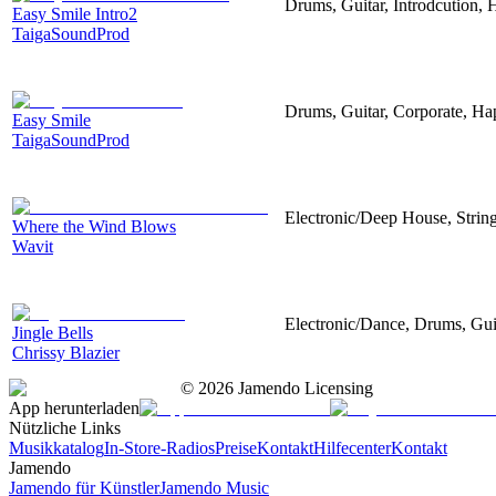
Drums, Guitar, Introdcution,
Easy Smile Intro2
TaigaSoundProd
Drums, Guitar, Corporate, H
Easy Smile
TaigaSoundProd
Electronic/Deep House, String
Where the Wind Blows
Wavit
Electronic/Dance, Drums, Gui
Jingle Bells
Chrissy Blazier
©
2026
Jamendo Licensing
App herunterladen
Nützliche Links
Musikkatalog
In-Store-Radios
Preise
Kontakt
Hilfecenter
Kontakt
Jamendo
Jamendo für Künstler
Jamendo Music