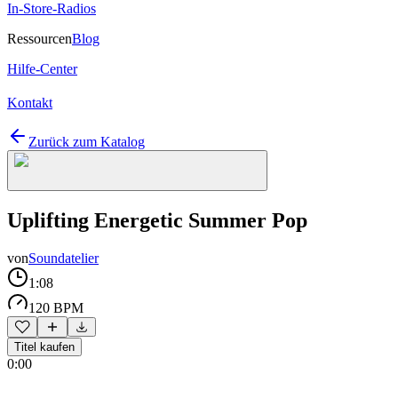
In-Store-Radios
Ressourcen
Blog
Hilfe-Center
Kontakt
Zurück zum Katalog
Uplifting Energetic Summer Pop
von
Soundatelier
1:08
120 BPM
Titel kaufen
0:00