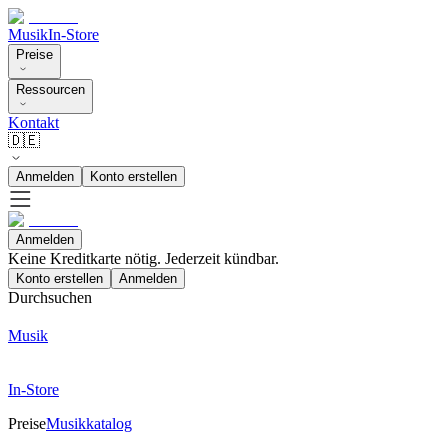
Musik
In-Store
Preise
Ressourcen
Kontakt
🇩🇪
Anmelden
Konto erstellen
Anmelden
Keine Kreditkarte nötig. Jederzeit kündbar.
Konto erstellen
Anmelden
Durchsuchen
Musik
In-Store
Preise
Musikkatalog