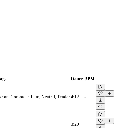
ags
Dauer
BPM
score, Corporate, Film, Neutral, Tender
4:12
-
3:20
-