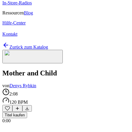
In-Store-Radios
Ressourcen
Blog
Hilfe-Center
Kontakt
Zurück zum Katalog
Mother and Child
von
Denys Rybkin
2:08
120 BPM
Titel kaufen
0:00