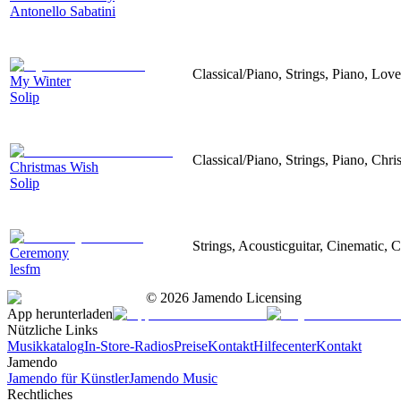
Antonello Sabatini
Classical/Piano, Strings, Piano, Lov
My Winter
Solip
Classical/Piano, Strings, Piano, Chri
Christmas Wish
Solip
Strings, Acousticguitar, Cinematic, 
Ceremony
lesfm
©
2026
Jamendo Licensing
App herunterladen
Nützliche Links
Musikkatalog
In-Store-Radios
Preise
Kontakt
Hilfecenter
Kontakt
Jamendo
Jamendo für Künstler
Jamendo Music
Rechtliches