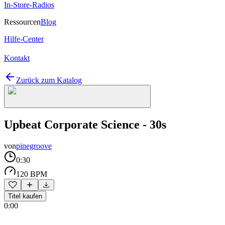
In-Store-Radios
Ressourcen
Blog
Hilfe-Center
Kontakt
Zurück zum Katalog
Upbeat Corporate Science - 30s
von
pinegroove
0:30
120 BPM
Titel kaufen
0:00