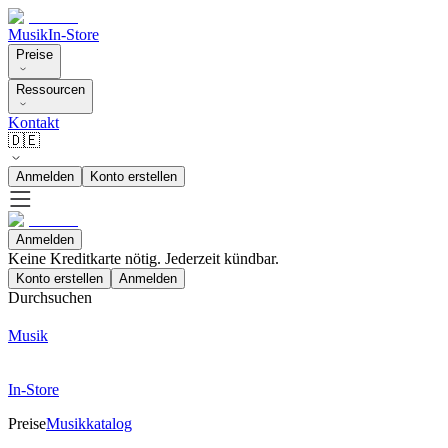
Musik
In-Store
Preise
Ressourcen
Kontakt
🇩🇪
Anmelden
Konto erstellen
Anmelden
Keine Kreditkarte nötig. Jederzeit kündbar.
Konto erstellen
Anmelden
Durchsuchen
Musik
In-Store
Preise
Musikkatalog