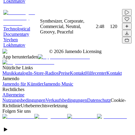
Lokhmatov
Synthesizer, Corporate,
Commercial, Neutral,
2:48
120
Technological
Groovy, Peaceful
Documentary
Yevhen
Lokhmatov
©
2026
Jamendo Licensing
App herunterladen
Nützliche Links
Musikkatalog
In-Store-Radios
Preise
Kontakt
Hilfecenter
Kontakt
Jamendo
Jamendo für Künstler
Jamendo Music
Rechtliches
Allgemeine
Nutzungsbedingungen
Verkaufsbedingungen
Datenschutz
Cookie-
Richtlinie
Urheberrechtsverletzung
Folgen Sie uns