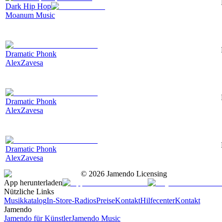
Dark Hip Hop
Moanum Music
Dramatic Phonk
AlexZavesa
Dramatic Phonk
AlexZavesa
Dramatic Phonk
AlexZavesa
©
2026
Jamendo Licensing
App herunterladen
Nützliche Links
Musikkatalog
In-Store-Radios
Preise
Kontakt
Hilfecenter
Kontakt
Jamendo
Jamendo für Künstler
Jamendo Music