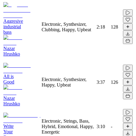
Aggresive
Electronic, Synthesizer,
industrial
2:18
128
Clubbing, Happy, Upbeat
bass
Nazar
Hrushko
All is
Electronic, Synthesizer,
Good
3:37
126
Happy, Upbeat
Nazar
Hrushko
Electronic, Strings, Bass,
Write
Hybrid, Emotional, Happy,
3:10
-
Your
Energetic