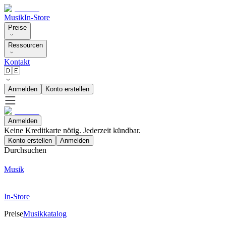
Musik
In-Store
Preise
Ressourcen
Kontakt
🇩🇪
Anmelden
Konto erstellen
Anmelden
Keine Kreditkarte nötig. Jederzeit kündbar.
Konto erstellen
Anmelden
Durchsuchen
Musik
In-Store
Preise
Musikkatalog