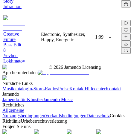
Story
Infraction
Creative
Electronic, Synthesizer,
1:09
-
Future
Happy, Energetic
Bass Edit
8
Yevhen
Lokhmatov
©
2026
Jamendo Licensing
App herunterladen
Nützliche Links
Musikkatalog
In-Store-Radios
Preise
Kontakt
Hilfecenter
Kontakt
Jamendo
Jamendo für Künstler
Jamendo Music
Rechtliches
Allgemeine
Nutzungsbedingungen
Verkaufsbedingungen
Datenschutz
Cookie-
Richtlinie
Urheberrechtsverletzung
Folgen Sie uns