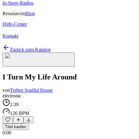
In-Store-Radios
Ressourcen
Blog
Hilfe-Center
Kontakt
Zurück zum Katalog
I Turn My Life Around
von
Tedjep Soulful House
electronic
2:39
126 BPM
Titel kaufen
0:00