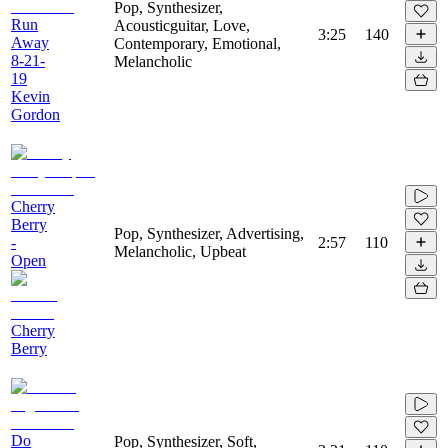
Pop, Synthesizer,
Run
Acousticguitar, Love,
3:25
140
Away
Contemporary, Emotional,
8-21-
Melancholic
19
Kevin
Gordon
Cherry
Berry
Pop, Synthesizer, Advertising,
-
2:57
110
Melancholic, Upbeat
Open
Cherry
Berry
Do
Pop, Synthesizer, Soft,