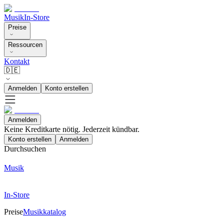
Musik
In-Store
Preise
Ressourcen
Kontakt
🇩🇪
Anmelden
Konto erstellen
Anmelden
Keine Kreditkarte nötig. Jederzeit kündbar.
Konto erstellen
Anmelden
Durchsuchen
Musik
In-Store
Preise
Musikkatalog