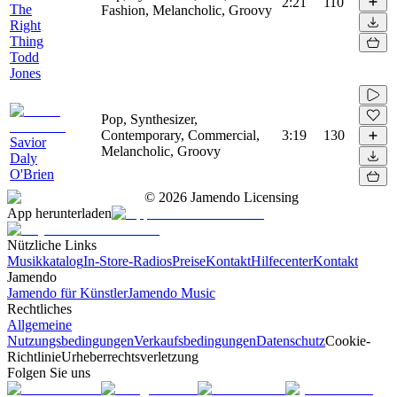
2:21
110
The
Fashion, Melancholic, Groovy
Right
Thing
Todd
Jones
Pop, Synthesizer,
Contemporary, Commercial,
3:19
130
Savior
Melancholic, Groovy
Daly
O'Brien
©
2026
Jamendo Licensing
App herunterladen
Nützliche Links
Musikkatalog
In-Store-Radios
Preise
Kontakt
Hilfecenter
Kontakt
Jamendo
Jamendo für Künstler
Jamendo Music
Rechtliches
Allgemeine
Nutzungsbedingungen
Verkaufsbedingungen
Datenschutz
Cookie-
Richtlinie
Urheberrechtsverletzung
Folgen Sie uns