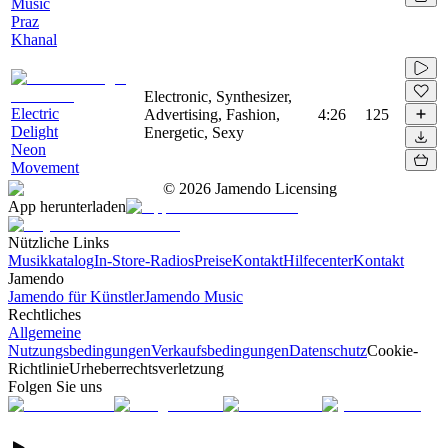
Music
Praz
Khanal
Electronic, Synthesizer,
Electric
Advertising, Fashion,
4:26
125
Delight
Energetic, Sexy
Neon
Movement
©
2026
Jamendo Licensing
App herunterladen
Nützliche Links
Musikkatalog
In-Store-Radios
Preise
Kontakt
Hilfecenter
Kontakt
Jamendo
Jamendo für Künstler
Jamendo Music
Rechtliches
Allgemeine
Nutzungsbedingungen
Verkaufsbedingungen
Datenschutz
Cookie-
Richtlinie
Urheberrechtsverletzung
Folgen Sie uns