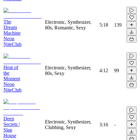
The
Electronic, Synthesizer,
5:18
139
Dream
80s, Romantic, Sexy
Machine
Neon
NiteClub
Heat of
Electronic, Synthesizer,
4:12
99
the
80s, Sexy
Moment
Neon
NiteClub
Deep
Electronic, Synthesizer,
Secrets |
3:16
-
Clubbing, Sexy
Slap
House