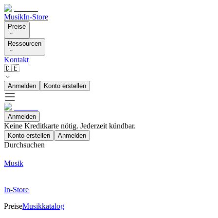
Musik
In-Store
Preise
Ressourcen
Kontakt
🇩🇪
Anmelden
Konto erstellen
Anmelden
Keine Kreditkarte nötig. Jederzeit kündbar.
Konto erstellen
Anmelden
Durchsuchen
Musik
In-Store
Preise
Musikkatalog