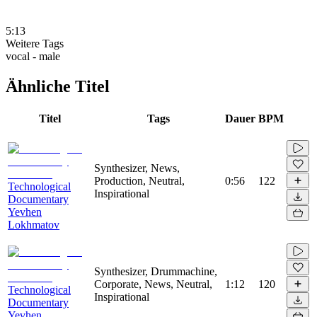
5:13
Weitere Tags
vocal - male
Ähnliche Titel
Titel
Tags
Dauer
BPM
Synthesizer, News,
Production, Neutral,
0:56
122
Technological
Inspirational
Documentary
Yevhen
Lokhmatov
Synthesizer, Drummachine,
Corporate, News, Neutral,
1:12
120
Technological
Inspirational
Documentary
Yevhen