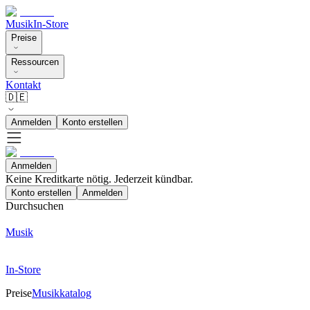
Musik
In-Store
Preise
Ressourcen
Kontakt
🇩🇪
Anmelden
Konto erstellen
Anmelden
Keine Kreditkarte nötig. Jederzeit kündbar.
Konto erstellen
Anmelden
Durchsuchen
Musik
In-Store
Preise
Musikkatalog