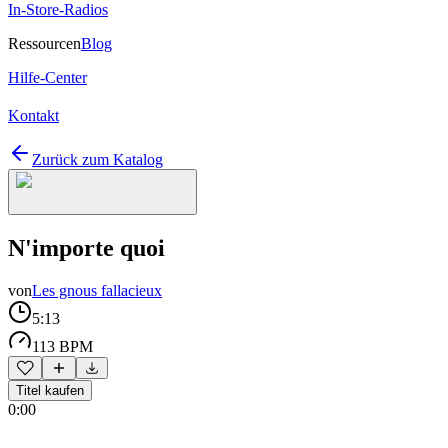
In-Store-Radios
Ressourcen
Blog
Hilfe-Center
Kontakt
Zurück zum Katalog
N'importe quoi
von
Les gnous fallacieux
5:13
113 BPM
Titel kaufen
0:00