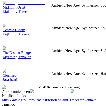
Ambient/New Age, Synthesizer, Soun
Midnight Orbit
Lightning Traveler
Ambient/New Age, Synthesizer, Soun
Cosmic Bloom
Lightning Traveler
Ambient/New Age, Synthesizer, Soft
The Distant Range
Lightning Traveler
Ambient/New Age, Synthesizer, Hap
Cleansed
Boarhead
©
2026
Jamendo Licensing
App herunterladen
Nützliche Links
Musikkatalog
In-Store-Radios
Preise
Kontakt
Hilfecenter
Kontakt
Jamendo