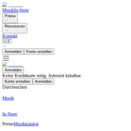
Musik
In-Store
Preise
Ressourcen
Kontakt
🇩🇪
Anmelden
Konto erstellen
Anmelden
Keine Kreditkarte nötig. Jederzeit kündbar.
Konto erstellen
Anmelden
Durchsuchen
Musik
In-Store
Preise
Musikkatalog