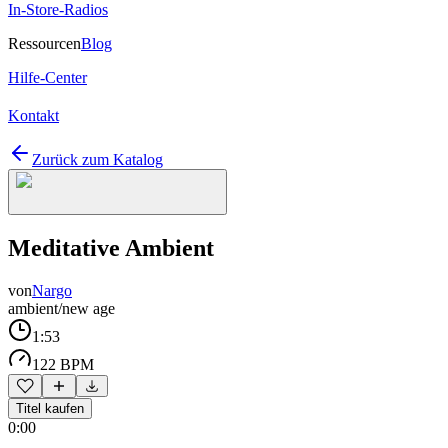
In-Store-Radios
Ressourcen
Blog
Hilfe-Center
Kontakt
Zurück zum Katalog
Meditative Ambient
von
Nargo
ambient/new age
1:53
122 BPM
Titel kaufen
0:00