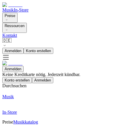
Musik
In-Store
Preise
Ressourcen
Kontakt
🇩🇪
Anmelden
Konto erstellen
Anmelden
Keine Kreditkarte nötig. Jederzeit kündbar.
Konto erstellen
Anmelden
Durchsuchen
Musik
In-Store
Preise
Musikkatalog