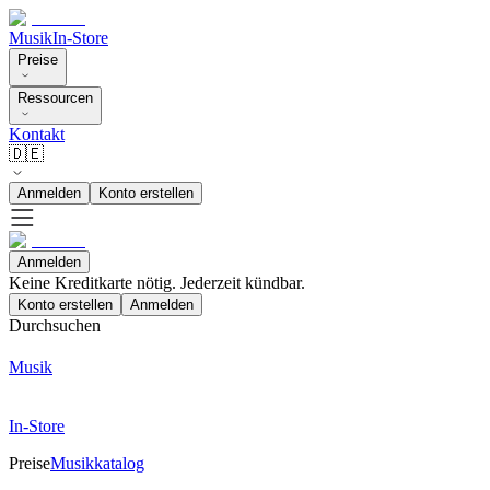
Musik
In-Store
Preise
Ressourcen
Kontakt
🇩🇪
Anmelden
Konto erstellen
Anmelden
Keine Kreditkarte nötig. Jederzeit kündbar.
Konto erstellen
Anmelden
Durchsuchen
Musik
In-Store
Preise
Musikkatalog