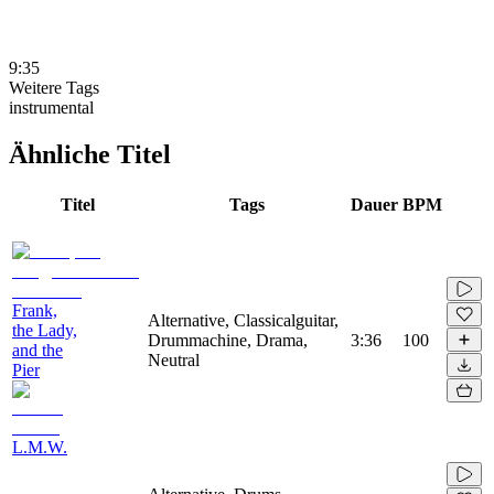
9:35
Weitere Tags
instrumental
Ähnliche Titel
Titel
Tags
Dauer
BPM
Frank,
Alternative, Classicalguitar,
the Lady,
Drummachine, Drama,
3:36
100
and the
Neutral
Pier
L.M.W.