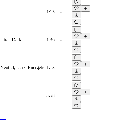
1:15
-
eutral, Dark
1:36
-
 Neutral, Dark, Energetic
1:13
-
3:58
-