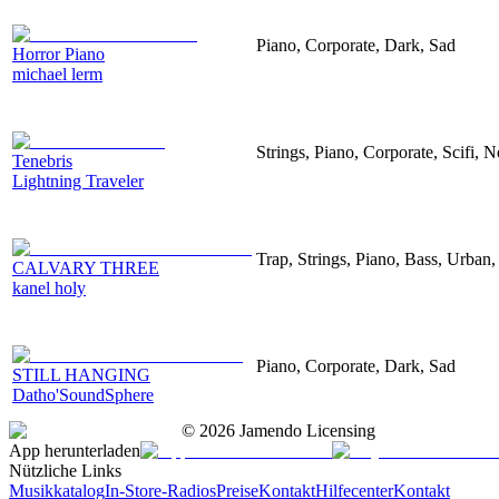
Piano, Corporate, Dark, Sad
Horror Piano
michael lerm
Strings, Piano, Corporate, Scifi, N
Tenebris
Lightning Traveler
Trap, Strings, Piano, Bass, Urban,
CALVARY THREE
kanel holy
Piano, Corporate, Dark, Sad
STILL HANGING
Datho'SoundSphere
©
2026
Jamendo Licensing
App herunterladen
Nützliche Links
Musikkatalog
In-Store-Radios
Preise
Kontakt
Hilfecenter
Kontakt