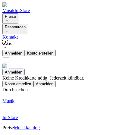
Musik
In-Store
Preise
Ressourcen
Kontakt
🇩🇪
Anmelden
Konto erstellen
Anmelden
Keine Kreditkarte nötig. Jederzeit kündbar.
Konto erstellen
Anmelden
Durchsuchen
Musik
In-Store
Preise
Musikkatalog