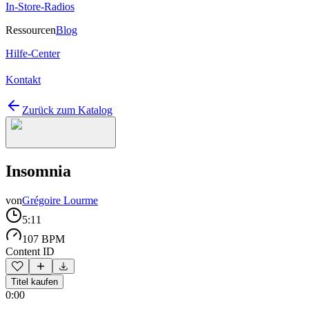
In-Store-Radios
Ressourcen
Blog
Hilfe-Center
Kontakt
Zurück zum Katalog
Insomnia
von
Grégoire Lourme
5:11
107 BPM
Content ID
Titel kaufen
0:00