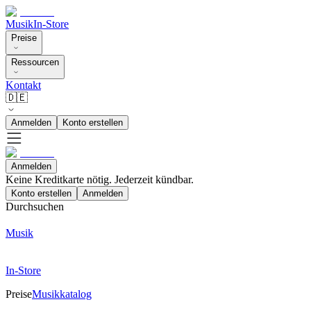
Musik
In-Store
Preise
Ressourcen
Kontakt
🇩🇪
Anmelden
Konto erstellen
Anmelden
Keine Kreditkarte nötig. Jederzeit kündbar.
Konto erstellen
Anmelden
Durchsuchen
Musik
In-Store
Preise
Musikkatalog