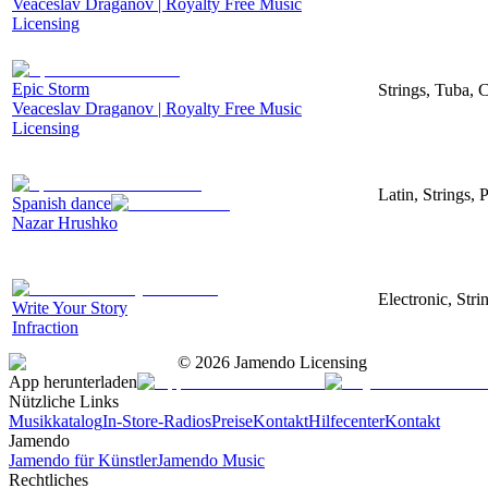
Veaceslav Draganov | Royalty Free Music
Licensing
Epic Storm
Strings, Tuba, 
Veaceslav Draganov | Royalty Free Music
Licensing
Latin, Strings, 
Spanish dance
Nazar Hrushko
Electronic, Str
Write Your Story
Infraction
©
2026
Jamendo Licensing
App herunterladen
Nützliche Links
Musikkatalog
In-Store-Radios
Preise
Kontakt
Hilfecenter
Kontakt
Jamendo
Jamendo für Künstler
Jamendo Music
Rechtliches