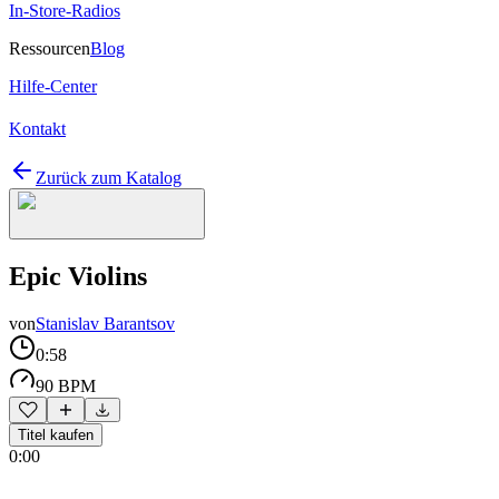
In-Store-Radios
Ressourcen
Blog
Hilfe-Center
Kontakt
Zurück zum Katalog
Epic Violins
von
Stanislav Barantsov
0:58
90 BPM
Titel kaufen
0:00