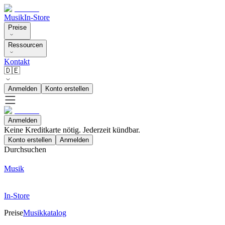
Musik
In-Store
Preise
Ressourcen
Kontakt
🇩🇪
Anmelden
Konto erstellen
Anmelden
Keine Kreditkarte nötig. Jederzeit kündbar.
Konto erstellen
Anmelden
Durchsuchen
Musik
In-Store
Preise
Musikkatalog