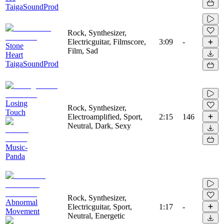
TaigaSoundProd
Rock, Synthesizer,
Electricguitar, Filmscore,
3:09
-
Stone
Film, Sad
Heart
TaigaSoundProd
Losing
Rock, Synthesizer,
Touch
Electroamplified, Sport,
2:15
146
Neutral, Dark, Sexy
Music-
Panda
Rock, Synthesizer,
Abnormal
Electricguitar, Sport,
1:17
-
Movement
Neutral, Energetic