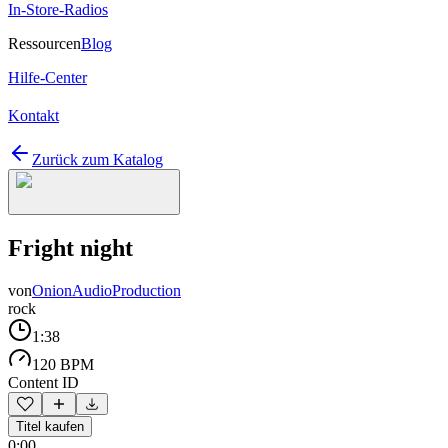
In-Store-Radios
Ressourcen
Blog
Hilfe-Center
Kontakt
Zurück zum Katalog
Fright night
von
OnionAudioProduction
rock
1:38
120 BPM
Content ID
Titel kaufen
0:00