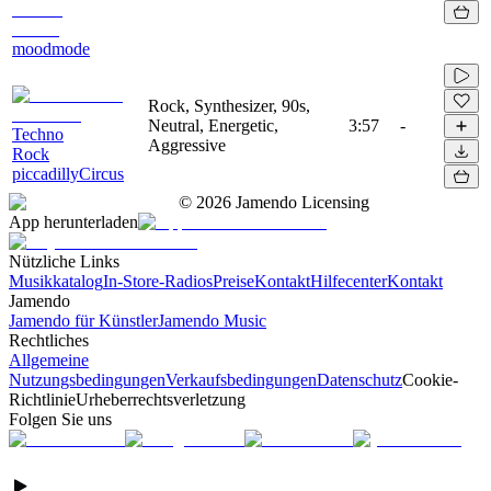
moodmode
Rock, Synthesizer, 90s,
Neutral, Energetic,
3:57
-
Techno
Aggressive
Rock
piccadillyCircus
©
2026
Jamendo Licensing
App herunterladen
Nützliche Links
Musikkatalog
In-Store-Radios
Preise
Kontakt
Hilfecenter
Kontakt
Jamendo
Jamendo für Künstler
Jamendo Music
Rechtliches
Allgemeine
Nutzungsbedingungen
Verkaufsbedingungen
Datenschutz
Cookie-
Richtlinie
Urheberrechtsverletzung
Folgen Sie uns