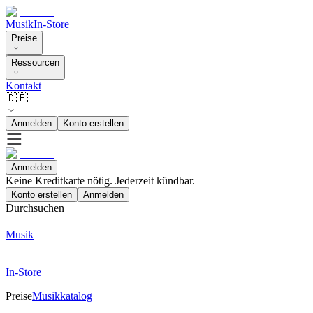
Musik
In-Store
Preise
Ressourcen
Kontakt
🇩🇪
Anmelden
Konto erstellen
Anmelden
Keine Kreditkarte nötig. Jederzeit kündbar.
Konto erstellen
Anmelden
Durchsuchen
Musik
In-Store
Preise
Musikkatalog