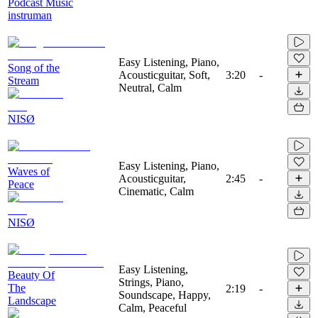
Podcast Music
instruman
Easy Listening, Piano,
Song of the
Acousticguitar, Soft,
3:20
-
Stream
Neutral, Calm
NISØ
Easy Listening, Piano,
Waves of
Acousticguitar,
2:45
-
Peace
Cinematic, Calm
NISØ
Easy Listening,
Beauty Of
Strings, Piano,
The
2:19
-
Soundscape, Happy,
Landscape
Calm, Peaceful