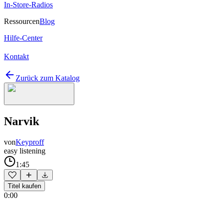
In-Store-Radios
Ressourcen
Blog
Hilfe-Center
Kontakt
Zurück zum Katalog
Narvik
von
Keyproff
easy listening
1:45
Titel kaufen
0:00