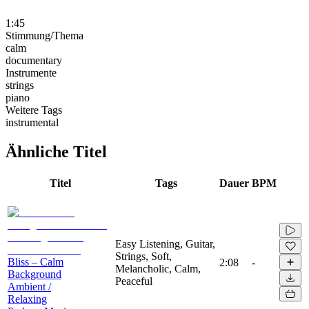
1:45
Stimmung/Thema
calm
documentary
Instrumente
strings
piano
Weitere Tags
instrumental
Ähnliche Titel
Titel
Tags
Dauer
BPM
Easy Listening, Guitar,
Strings, Soft,
Bliss – Calm
2:08
-
Melancholic, Calm,
Background
Peaceful
Ambient /
Relaxing