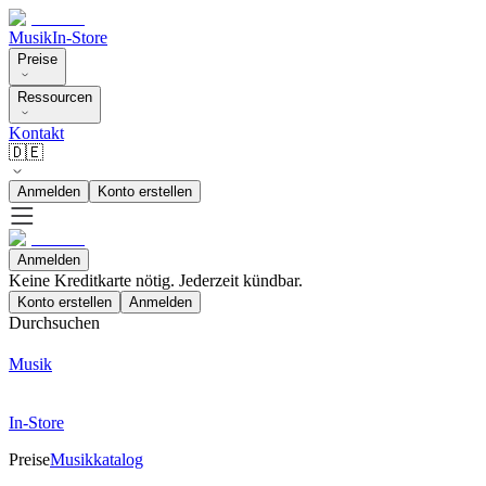
Musik
In-Store
Preise
Ressourcen
Kontakt
🇩🇪
Anmelden
Konto erstellen
Anmelden
Keine Kreditkarte nötig. Jederzeit kündbar.
Konto erstellen
Anmelden
Durchsuchen
Musik
In-Store
Preise
Musikkatalog