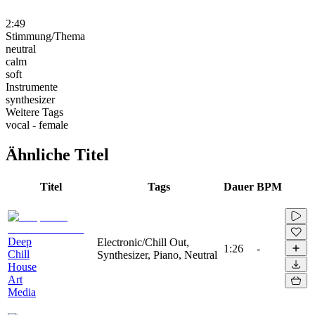
2:49
Stimmung/Thema
neutral
calm
soft
Instrumente
synthesizer
Weitere Tags
vocal - female
Ähnliche Titel
Titel
Tags
Dauer
BPM
Deep
Electronic/Chill Out,
1:26
-
Chill
Synthesizer, Piano, Neutral
House
Art
Media