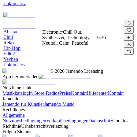
Lokhmatov
Abstract
Electronic/Chill Out,
Chill
Synthesizer, Technology,
0:36
-
Relax
Neutral, Calm, Peaceful
Hip Hop
Edit 2
Yevhen
Lokhmatov
©
2026
Jamendo Licensing
App herunterladen
Nützliche Links
Musikkatalog
In-Store-Radios
Preise
Kontakt
Hilfecenter
Kontakt
Jamendo
Jamendo für Künstler
Jamendo Music
Rechtliches
Allgemeine
Nutzungsbedingungen
Verkaufsbedingungen
Datenschutz
Cookie-
Richtlinie
Urheberrechtsverletzung
Folgen Sie uns