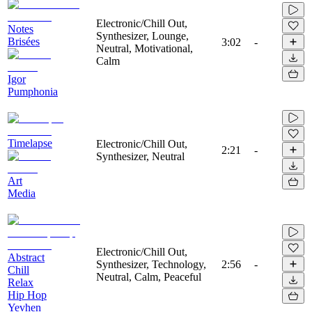
Electronic/Chill Out,
Notes
Synthesizer, Lounge,
Brisées
3:02
-
Neutral, Motivational,
Calm
Igor
Pumphonia
Timelapse
Electronic/Chill Out,
2:21
-
Synthesizer, Neutral
Art
Media
Electronic/Chill Out,
Abstract
Synthesizer, Technology,
2:56
-
Chill
Neutral, Calm, Peaceful
Relax
Hip Hop
Yevhen