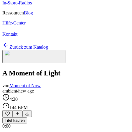
In-Store-Radios
Ressourcen
Blog
Hilfe-Center
Kontakt
Zurück zum Katalog
A Moment of Light
von
Moment of Now
ambient/new age
4:20
144 BPM
Titel kaufen
0:00