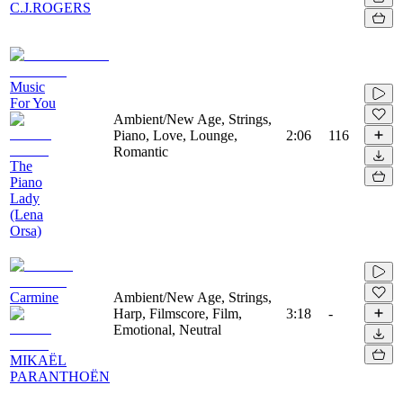
C.J.ROGERS
Music
For You
Ambient/New Age, Strings,
Piano, Love, Lounge,
2:06
116
Romantic
The
Piano
Lady
(Lena
Orsa)
Carmine
Ambient/New Age, Strings,
Harp, Filmscore, Film,
3:18
-
Emotional, Neutral
MIKAËL
PARANTHOËN