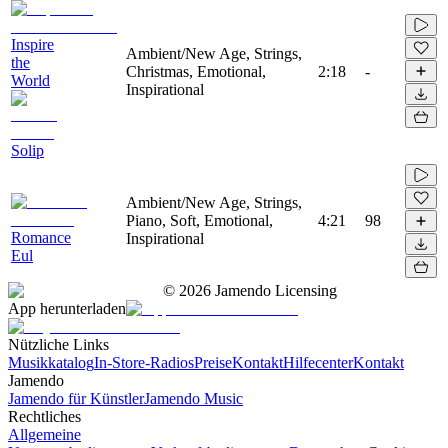
Inspire
Ambient/New Age, Strings,
the
Christmas, Emotional,
2:18
-
World
Inspirational
Solip
Ambient/New Age, Strings,
Piano, Soft, Emotional,
4:21
98
Romance
Inspirational
Eul
©
2026
Jamendo Licensing
App herunterladen
Nützliche Links
Musikkatalog
In-Store-Radios
Preise
Kontakt
Hilfecenter
Kontakt
Jamendo
Jamendo für Künstler
Jamendo Music
Rechtliches
Allgemeine