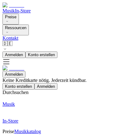
Musik
In-Store
Preise
Ressourcen
Kontakt
🇩🇪
Anmelden
Konto erstellen
Anmelden
Keine Kreditkarte nötig. Jederzeit kündbar.
Konto erstellen
Anmelden
Durchsuchen
Musik
In-Store
Preise
Musikkatalog