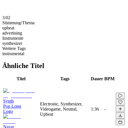
3:02
Stimmung/Thema
upbeat
advertising
Instrumente
synthesizer
Weitere Tags
instrumental
Ähnliche Titel
Titel
Tags
Dauer
BPM
Synth
Electronic, Synthesizer,
Pop Long
Videogame, Neutral,
1:36
-
Logo
Upbeat
Nazar