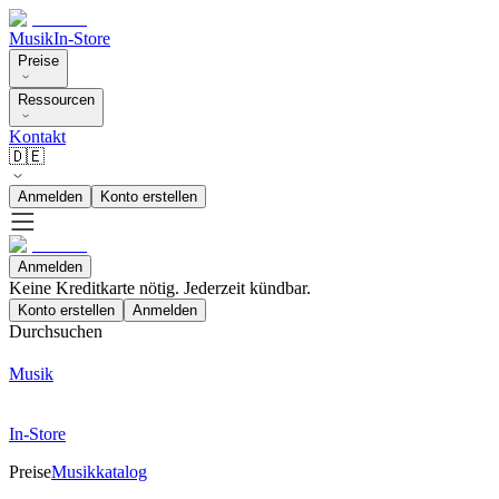
Musik
In-Store
Preise
Ressourcen
Kontakt
🇩🇪
Anmelden
Konto erstellen
Anmelden
Keine Kreditkarte nötig. Jederzeit kündbar.
Konto erstellen
Anmelden
Durchsuchen
Musik
In-Store
Preise
Musikkatalog