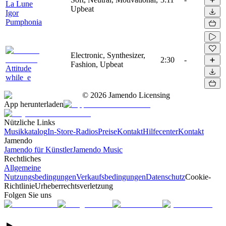
La Lune
Upbeat
Igor
Pumphonia
Electronic, Synthesizer,
2:30
-
Fashion, Upbeat
Attitude
while_e
©
2026
Jamendo Licensing
App herunterladen
Nützliche Links
Musikkatalog
In-Store-Radios
Preise
Kontakt
Hilfecenter
Kontakt
Jamendo
Jamendo für Künstler
Jamendo Music
Rechtliches
Allgemeine
Nutzungsbedingungen
Verkaufsbedingungen
Datenschutz
Cookie-
Richtlinie
Urheberrechtsverletzung
Folgen Sie uns