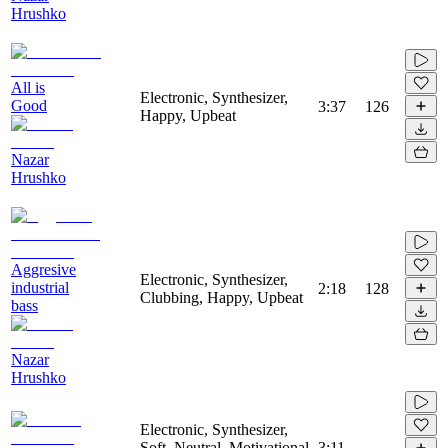
Hrushko
All is
Electronic, Synthesizer,
Good
3:37
126
Happy, Upbeat
Nazar
Hrushko
Aggresive
Electronic, Synthesizer,
industrial
2:18
128
Clubbing, Happy, Upbeat
bass
Nazar
Hrushko
Electronic, Synthesizer,
Soft, Neutral, Motivational,
3:11
-