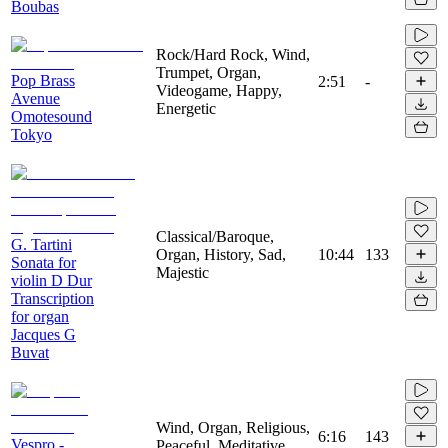
Boubas
Rock/Hard Rock, Wind,
Trumpet, Organ,
Pop Brass
2:51
-
Videogame, Happy,
Avenue
Energetic
Omotesound
Tokyo
Classical/Baroque,
G. Tartini
Organ, History, Sad,
10:44
133
Sonata for
Majestic
violin D Dur
Transcription
for organ
Jacques G
Buvat
Wind, Organ, Religious,
6:16
143
Vespro -
Peaceful, Meditative