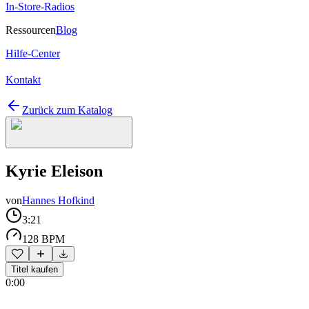
In-Store-Radios
Ressourcen
Blog
Hilfe-Center
Kontakt
Zurück zum Katalog
Kyrie Eleison
von
Hannes Hofkind
3:21
128 BPM
Titel kaufen
0:00