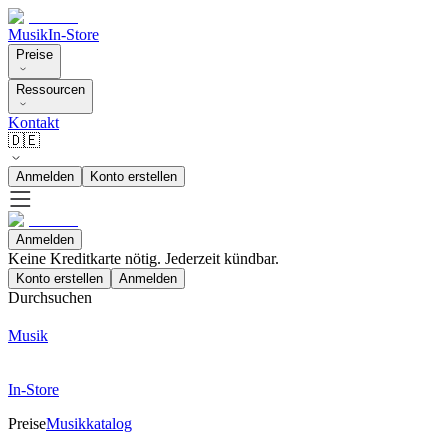
Musik
In-Store
Preise
Ressourcen
Kontakt
🇩🇪
Anmelden
Konto erstellen
Anmelden
Keine Kreditkarte nötig. Jederzeit kündbar.
Konto erstellen
Anmelden
Durchsuchen
Musik
In-Store
Preise
Musikkatalog