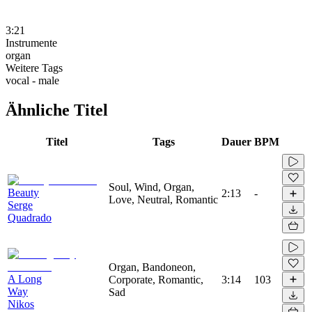
3:21
Instrumente
organ
Weitere Tags
vocal - male
Ähnliche Titel
Titel
Tags
Dauer
BPM
Soul, Wind, Organ,
Beauty
2:13
-
Love, Neutral, Romantic
Serge
Quadrado
Organ, Bandoneon,
A Long
Corporate, Romantic,
3:14
103
Way
Sad
Nikos