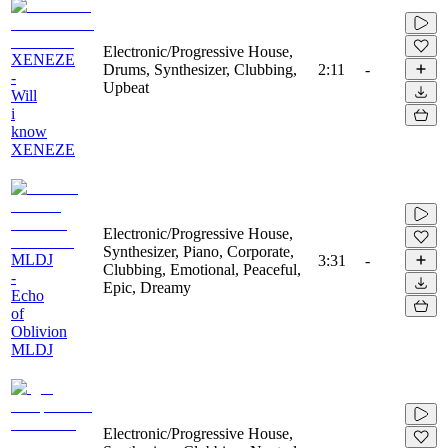
Electronic/Progressive House,
XENEZE
Drums, Synthesizer, Clubbing,
2:11
-
-
Upbeat
Will
i
know
XENEZE
Electronic/Progressive House,
Synthesizer, Piano, Corporate,
MLDJ
3:31
-
Clubbing, Emotional, Peaceful,
-
Epic, Dreamy
Echo
of
Oblivion
MLDJ
Electronic/Progressive House,