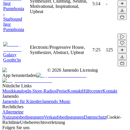
Synthesizer, Clubbing, Neutral,
Igor
5:14
-
Motivational, Inspirational,
Pumphonia
Upbeat
-
Starbound
Igor
Pumphonia
Electronic/Progressive House,
7:25
125
Synthesizer, Abstract, Upbeat
Galaxy
Goothr3n
©
2026
Jamendo Licensing
App herunterladen
Nützliche Links
Musikkatalog
In-Store-Radios
Preise
Kontakt
Hilfecenter
Kontakt
Jamendo
Jamendo für Künstler
Jamendo Music
Rechtliches
Allgemeine
Nutzungsbedingungen
Verkaufsbedingungen
Datenschutz
Cookie-
Richtlinie
Urheberrechtsverletzung
Folgen Sie uns