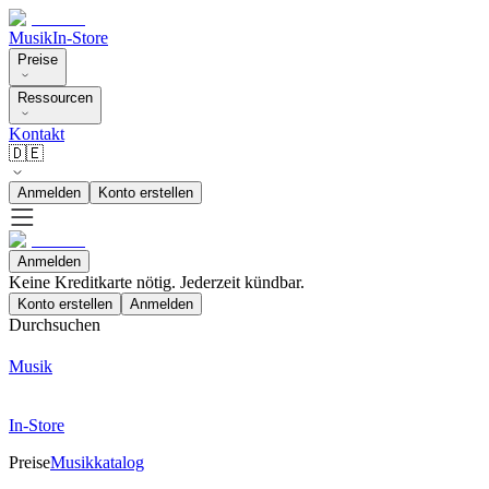
Musik
In-Store
Preise
Ressourcen
Kontakt
🇩🇪
Anmelden
Konto erstellen
Anmelden
Keine Kreditkarte nötig. Jederzeit kündbar.
Konto erstellen
Anmelden
Durchsuchen
Musik
In-Store
Preise
Musikkatalog