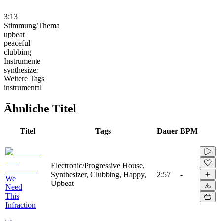
3:13
Stimmung/Thema
upbeat
peaceful
clubbing
Instrumente
synthesizer
Weitere Tags
instrumental
Ähnliche Titel
Titel
Tags
Dauer
BPM
Electronic/Progressive House,
Synthesizer, Clubbing, Happy,
2:57
-
We
Upbeat
Need
This
Infraction