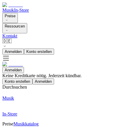
Musik
In-Store
Preise
Ressourcen
Kontakt
🇩🇪
Anmelden
Konto erstellen
Anmelden
Keine Kreditkarte nötig. Jederzeit kündbar.
Konto erstellen
Anmelden
Durchsuchen
Musik
In-Store
Preise
Musikkatalog