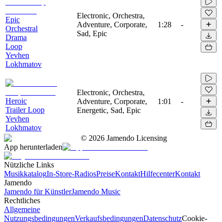
Electronic, Orchestra,
Epic
Adventure, Corporate,
1:28
-
Orchestral
Sad, Epic
Drama
Loop
Yevhen
Lokhmatov
Electronic, Orchestra,
Heroic
Adventure, Corporate,
1:01
-
Trailer Loop
Energetic, Sad, Epic
Yevhen
Lokhmatov
©
2026
Jamendo Licensing
App herunterladen
Nützliche Links
Musikkatalog
In-Store-Radios
Preise
Kontakt
Hilfecenter
Kontakt
Jamendo
Jamendo für Künstler
Jamendo Music
Rechtliches
Allgemeine
Nutzungsbedingungen
Verkaufsbedingungen
Datenschutz
Cookie-