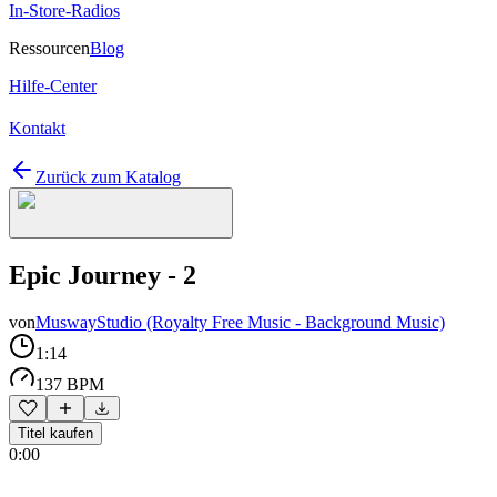
In-Store-Radios
Ressourcen
Blog
Hilfe-Center
Kontakt
Zurück zum Katalog
Epic Journey - 2
von
MuswayStudio (Royalty Free Music - Background Music)
1:14
137 BPM
Titel kaufen
0:00