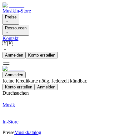
Musik
In-Store
Preise
Ressourcen
Kontakt
🇩🇪
Anmelden
Konto erstellen
Anmelden
Keine Kreditkarte nötig. Jederzeit kündbar.
Konto erstellen
Anmelden
Durchsuchen
Musik
In-Store
Preise
Musikkatalog