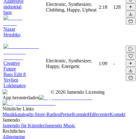
Aggresive
Electronic, Synthesizer,
industrial
2:18
128
Clubbing, Happy, Upbeat
bass
Nazar
Hrushko
Electronic, Synthesizer,
Creative
1:09
-
Happy, Energetic
Future
Bass Edit 8
Yevhen
Lokhmatov
©
2026
Jamendo Licensing
App herunterladen
Nützliche Links
Musikkatalog
In-Store-Radios
Preise
Kontakt
Hilfecenter
Kontakt
Jamendo
Jamendo für Künstler
Jamendo Music
Rechtliches
Allgemeine