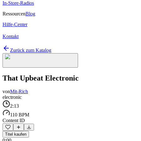
In-Store-Radios
Ressourcen
Blog
Hilfe-Center
Kontakt
Zurück zum Katalog
That Upbeat Electronic
von
Mit-Rich
electronic
2:13
110 BPM
Content ID
Titel kaufen
0:00