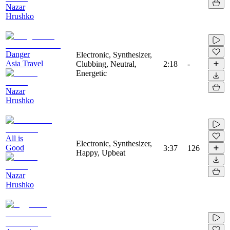
Nazar
Hrushko
Danger
Electronic, Synthesizer,
Asia Travel
Clubbing, Neutral,
2:18
-
Energetic
Nazar
Hrushko
All is
Electronic, Synthesizer,
Good
3:37
126
Happy, Upbeat
Nazar
Hrushko